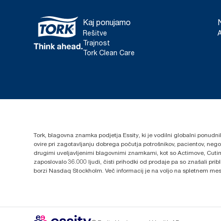
Kaj ponujamo
Rešitve
Trajnost
Tork Clean Care
Tork, blagovna znamka podjetja Essity, ki je vodilni globalni ponudni
ovire pri zagotavljanju dobrega počutja potrošnikov, pacientov, ne
drugimi uveljavljenimi blagovnimi znamkami, kot so Actimove, Cutim
zaposlovalo 36.000 ljudi, čisti prihodki od prodaje pa so znašali pr
borzi Nasdaq Stockholm. Več informacij je na voljo na spletnem me