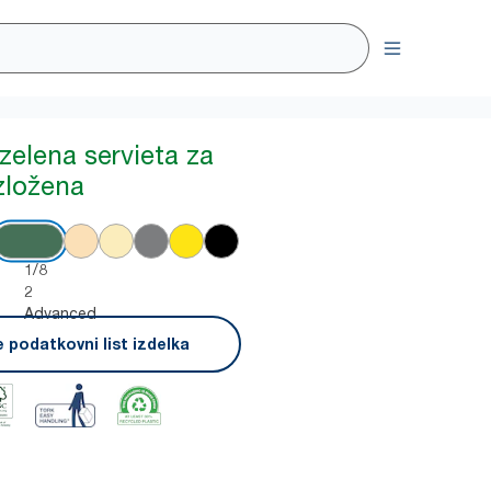
zelena servieta za
zložena
1/8
2
Advanced
 podatkovni list izdelka