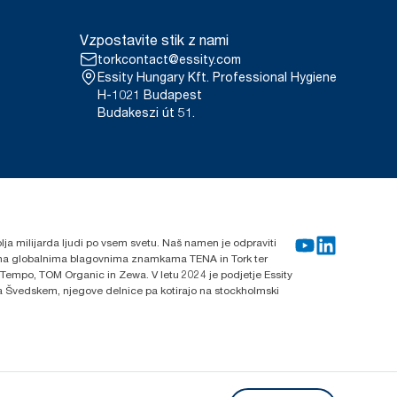
Vzpostavite stik z nami
torkcontact@essity.com
Essity Hungary Kft. Professional Hygiene
H-1021 Budapest
Budakeszi út 51.
blja milijarda ljudi po vsem svetu. Naš namen je odpraviti
lnima globalnima blagovnima znamkama TENA in Tork ter
 Tempo, TOM Organic in Zewa. V letu 2024 je podjetje Essity
 na Švedskem, njegove delnice pa kotirajo na stockholmski