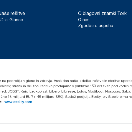
Naše rešitve
O blagovni znamki Tork
AD-a-Glance
O nas
Zgodbe o uspehu
k na področju higiene in zdravja. Vsak dan naše izdelke, rešitve in storitve upora
govalcev, strank in družbe. Izdelke prodajamo v približno 150 državah pod vodi
ed, JOBST, Knix, Leukoplast, Libero, Libresse, Lotus, Modibodi, Nosotras, Saba,
ibližno 13 milijard EUR (146 milijard SEK). Sedež podjetja Essity je v Stockholmu
stu
www.essity.com