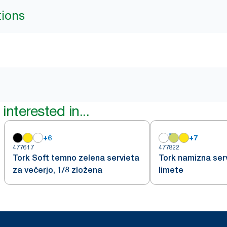
tions
interested in...
+
6
+
7
477617
477822
Tork Soft temno zelena servieta
Tork namizna serv
za večerjo, 1/8 zložena
limete