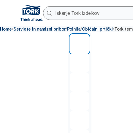
/
/
/
/
Home
Serviete in namizni pribor
Polnila
Običajni prtički
Tork tem
1 of 6