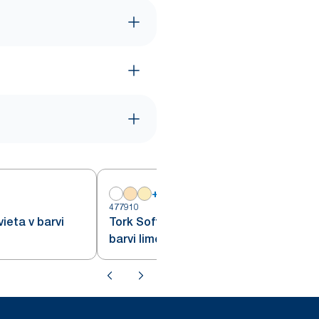
+
14
4
477910
ieta v barvi
Tork Soft servieta za večerjo v
barvi limete