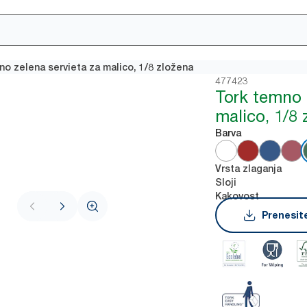
no zelena servieta za malico, 1/8 zložena
477423
Tork temno 
malico, 1/8 
Barva
Vrsta zlaganja
Sloji
Kakovost
Prenesite