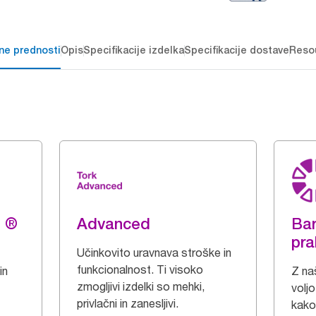
čne prednosti
Opis
Specifikacije izdelka
Specifikacije dostave
Reso
g ®
Advanced
Bar
pra
Učinkovito uravnava stroške in
funkcionalnost. Ti visoko
in
Z naš
zmogljivi izdelki so mehki,
voljo
privlačni in zanesljivi.
kakov