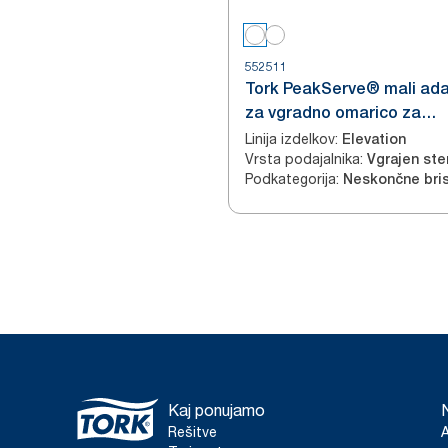
552511
Tork PeakServe® mali ad
za vgradno omarico za
papirnate brisače za roke
Linija izdelkov
:
Elevation
Vrsta podajalnika
:
Podkategorija
:
Neskončne bri
Kaj ponujamo
Rešitve