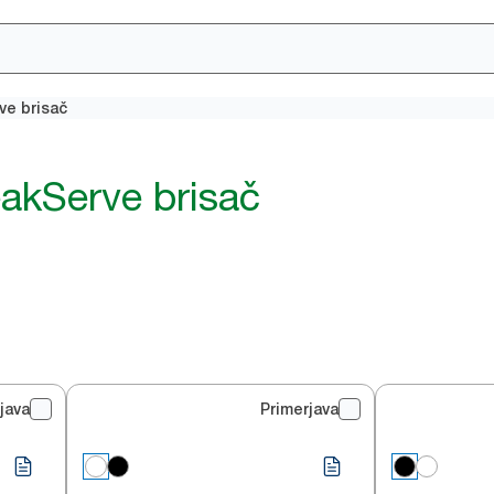
ve brisač
eakServe brisač
java
Primerjava