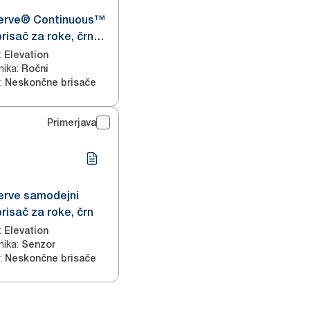
erve® Continuous™
risač za roke, črn
:
Elevation
nika
:
Ročni
:
Neskončne brisače
Primerjava
erve samodejni
risač za roke, črn
:
Elevation
nika
:
Senzor
:
Neskončne brisače