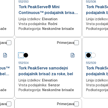
552550
552508
Tork PeakServe® Mini
Tork PeakS
Continuous™ podajalnik brisač
podajalnik b
črn
za roke, bel H5
H5
Linija izdelkov
:
Linija izdelkov
Elevation
Vrsta podajalnika
:
Vrsta podajal
Ročni
Podkategorija
:
Podkategorija
sače
Neskončne brisače
java
Primerjava
552504
552509
uous™
Tork PeakServe samodejni
Tork PeakS
 bel
podajalnik brisač za roke, bel
podajalnik b
Linija izdelkov
:
Linija izdelkov
Elevation
Vrsta podajalnika
:
Vrsta podajal
Senzor
Podkategorija
:
Podkategorija
sače
Neskončne brisače
java
Primerjava