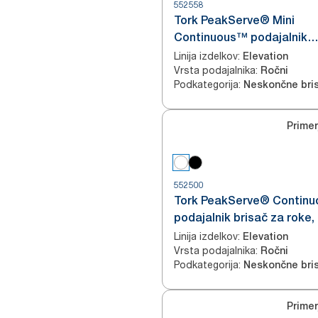
552558
Tork PeakServe® Mini
Continuous™ podajalnik
papirnatih brisač za roke, 
Linija izdelkov
:
Elevation
Vrsta podajalnika
:
H5
Ročni
Podkategorija
:
Neskončne bri
Primer
552500
Tork PeakServe® Contin
podajalnik brisač za roke,
H5
Linija izdelkov
:
Elevation
Vrsta podajalnika
:
Ročni
Podkategorija
:
Neskončne bri
Primer