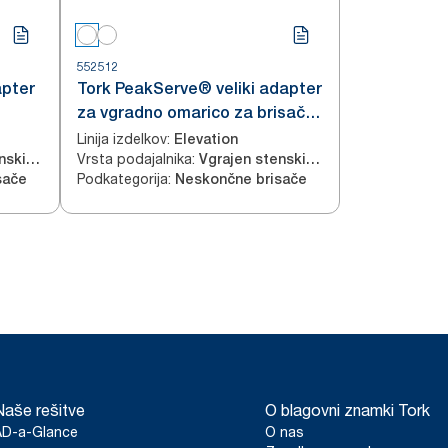
552512
apter
Tork PeakServe® veliki adapter
za vgradno omarico za brisače
, H5
za roke, H5
Linija izdelkov
:
Elevation
Vrsta podajalnika
:
Vgrajen stenski ročni
Vgrajen stenski ročni
Podkategorija
:
sače
Neskončne brisače
Naše rešitve
O blagovni znamki Tork
AD-a-Glance
O nas