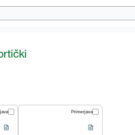
prtički
java
Primerjava