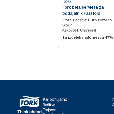
10933
Tork bela servieta za
podajalnik Fastfold
Vrsta zlaganja
:
Hitro zloženo
Sloji
:
1
Kakovost
:
Universal
Ta izdelek nadomešča
4775
Kaj ponujamo
Rešitve
Trajnost