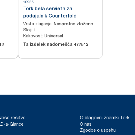
10935
Tork bela servieta za
podajalnik Counterfold
Vrsta zlaganja
:
Nasprotno zloženo
Sloji
:
1
Kakovost
:
Universal
10
Ta izdelek nadomešča
477512
Naše rešitve
O blagovni znamki Tork
AD-a-Glance
O nas
Zgodbe o uspehu