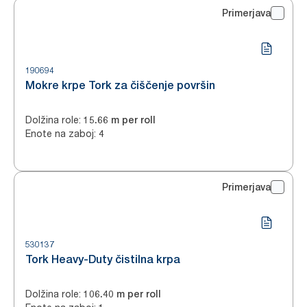
Primerjava
190694
Mokre krpe Tork za čiščenje površin
Dolžina role
:
15.66 m per roll
Enote na zaboj
:
4
Primerjava
530137
Tork Heavy-Duty čistilna krpa
Dolžina role
:
106.40 m per roll