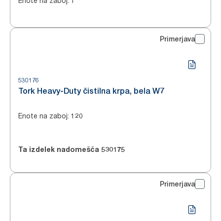
Enote na zaboj
:
1
Primerjava
530176
Tork Heavy-Duty čistilna krpa, bela W7
Enote na zaboj
:
120
Ta izdelek nadomešča
530175
Primerjava