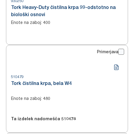
930250
Tork Heavy-Duty čistilna krpa 99-odstotno na
biološki osnovi
Enote na zaboj
:
400
Primerjava
510479
Tork čistilna krpa, bela W4
Enote na zaboj
:
480
Ta izdelek nadomešča
510478