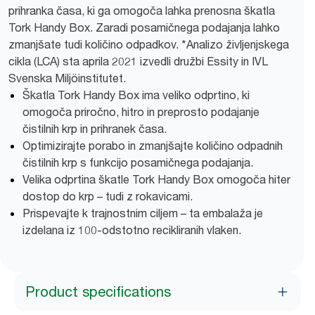
prihranka časa, ki ga omogoča lahka prenosna škatla
Tork Handy Box. Zaradi posamičnega podajanja lahko
zmanjšate tudi količino odpadkov. *Analizo življenjskega
cikla (LCA) sta aprila 2021 izvedli družbi Essity in IVL
Svenska Miljöinstitutet.
Škatla Tork Handy Box ima veliko odprtino, ki
omogoča priročno, hitro in preprosto podajanje
čistilnih krp in prihranek časa.
Optimizirajte porabo in zmanjšajte količino odpadnih
čistilnih krp s funkcijo posamičnega podajanja.
Velika odprtina škatle Tork Handy Box omogoča hiter
dostop do krp – tudi z rokavicami.
Prispevajte k trajnostnim ciljem – ta embalaža je
izdelana iz 100-odstotno recikliranih vlaken.
Product specifications