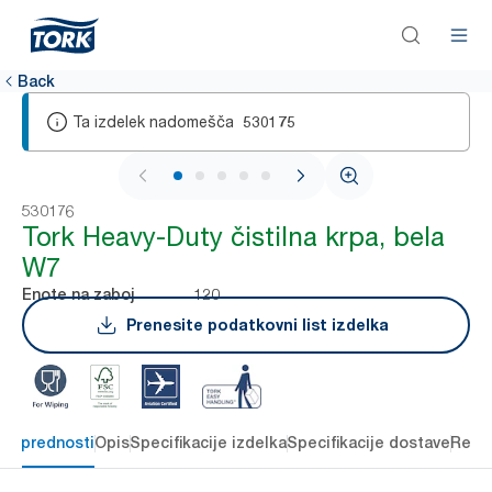
Back
Ta izdelek nadomešča
530175
1 / 5
530176
Tork Heavy-Duty čistilna krpa, bela
W7
120
Enote na zaboj
Prenesite podatkovni list izdelka
čne prednosti
Opis
Specifikacije izdelka
Specifikacije dostave
Reso