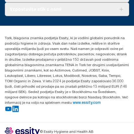
O nas
Vzpostavite stik z nami
Zgodbe o uspehu
torkcontact@essity.com
Essity Hungary Kft. Professional Hygiene
H-1021 Budapest
Tork, blagovna znamka podjetja Essity, ki je vodilni globalni ponudnik na
Budakeszi út 51.
področju higiene in zdravja. Vsak dan naše izdelke, rešitve in storitve
uporablja milijarda ljudi po vsem svetu. Naš namen je odpraviti ovire pri
zagotavljanju dobrega počutja potrošnikov, pacientov, negovalcev, strank
in družbe. Izdelke prodajamo v približno 150 državah pod vodilnima
globalnima blagovnima znamkama TENA in Tork ter drugimi uveljavljenimi
blagovnimi znamkami, kot so Actimove, Cutimed, JOBST, Knix,
Leukoplast, Libero, Libresse, Lotus, Modibodi, Nosotras, Saba, Tempo,
TOM Organic in Zewa. V letu 2024 je podjetje Essity zaposlovalo 36.000
ljudi, čisti prihodki od prodaje pa so znašali približno 13 milijard EUR (146
milijard SEK). Sedež podjetja Essity je v Stockholmu na Švedskem,
njegove delnice pa kotirajo na stockholmski borzi Nasdaq Stockholm. Več
informacij je na voljo na spletnem mestu
www.essity.com
© Essity Hygiene and Health AB