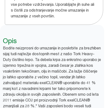
vse potrebe vzdrževanja. Uporabljajte jih suhe ali
s čistili za odstranjevanje močne umazanije in
umazanije z vseh površin.
Opis
Bodite neizprosni do umazanije in poskrbite za brezhiben
sijaj tudi najtežje dostopnih mest z našo Tork Heavy-
Duty čistilno krpo. Ta debela krpa za enkratno uporabo je
izjemno trpežna in vpojna, zaradi česar je zlahka kos
vsakršnim tekočinam, olju in maščobi. Za lažje čiščenje
jo lahko uporabite z večino topil, vendar jih lahko
zahvaljujoč materialu exelCLEAN® uporabite do 41 %
manj kot z navadnimi krpami ter tako pripomorete k
zdravju okolja in svojih zaposlenih. Obenem smo od leta
2011 emisije CO2 pri proizvodnji Tork exelCLEAN®
zmanjšali za 28 %.* Vaši zaposleni bodo veseli tudi