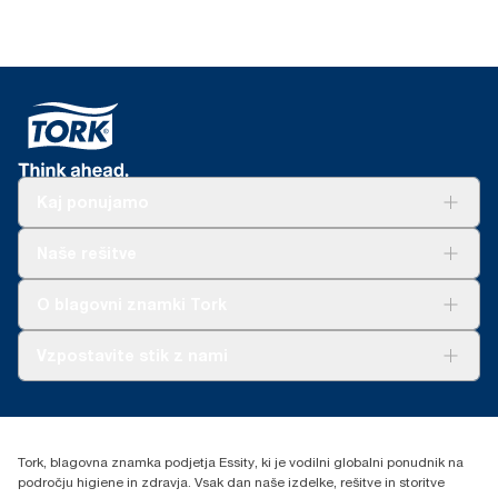
Kaj ponujamo
Rešitve
Naše rešitve
Trajnost
Tork Clean Care
AD-a-Glance
O blagovni znamki Tork
O nas
Vzpostavite stik z nami
Zgodbe o uspehu
torkcontact@essity.com
Essity Hungary Kft. Professional Hygiene
H-1021 Budapest
Tork, blagovna znamka podjetja Essity, ki je vodilni globalni ponudnik na
Budakeszi út 51.
področju higiene in zdravja. Vsak dan naše izdelke, rešitve in storitve