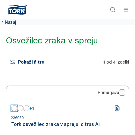
Nazaj
Osvežilec zraka v spreju
Pokaži filtre
4 od 4 izdelki
Primerjava
+1
236050
Tork osvežilec zraka v spreju, citrus A1