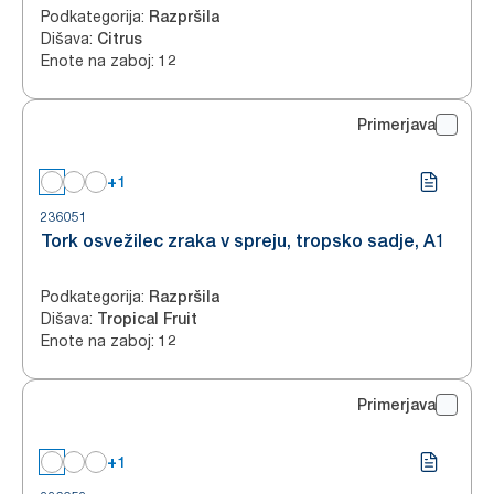
Podkategorija
:
Razpršila
Dišava
:
Citrus
Enote na zaboj
:
12
Primerjava
+1
236051
Tork osvežilec zraka v spreju, tropsko sadje, A1
Podkategorija
:
Razpršila
Dišava
:
Tropical Fruit
Enote na zaboj
:
12
Primerjava
+1