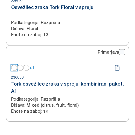
236052
Osvežilec zraka Tork Floral v spreju
Podkategorija
:
Razpršila
Dišava
:
Floral
Enote na zaboj
:
12
Primerjava
+1
236056
Tork osvežilec zraka v spreju, kombinirani paket,
A1
Podkategorija
:
Razpršila
Dišava
:
Mixed (citrus, fruit, floral)
Enote na zaboj
:
12