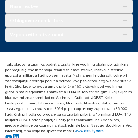
Rešitve
Naše rešitve
Trajnost
Tork Clean Care
AD-a-Glance
O blagovni znamki Tork
O nas
Vzpostavite stik z nami
Zgodbe o uspehu
torkcontact@essity.com
Essity Hungary Kft. Professional Hygiene
H-1021 Budapest
Tork, blagovna znamka podjetja Essity, ki je vodilni globalni ponudnik na
Budakeszi út 51.
področju higiene in zdravja. Vsak dan naše izdelke, rešitve in storitve
uporablja milijarda ljudi po vsem svetu. Naš namen je odpraviti ovire pri
zagotavljanju dobrega počutja potrošnikov, pacientov, negovalcev, strank
in družbe. Izdelke prodajamo v približno 150 državah pod vodilnima
globalnima blagovnima znamkama TENA in Tork ter drugimi uveljavljenimi
blagovnimi znamkami, kot so Actimove, Cutimed, JOBST, Knix,
Leukoplast, Libero, Libresse, Lotus, Modibodi, Nosotras, Saba, Tempo,
TOM Organic in Zewa. V letu 2024 je podjetje Essity zaposlovalo 36.000
ljudi, čisti prihodki od prodaje pa so znašali približno 13 milijard EUR (146
milijard SEK). Sedež podjetja Essity je v Stockholmu na Švedskem,
njegove delnice pa kotirajo na stockholmski borzi Nasdaq Stockholm. Več
informacij je na voljo na spletnem mestu
www.essity.com