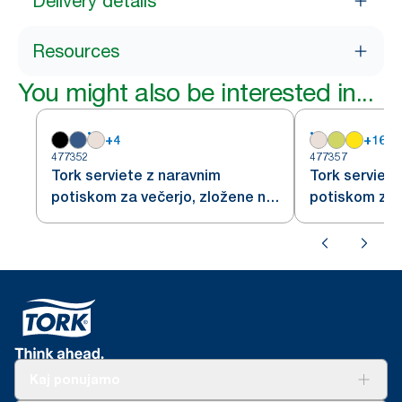
Delivery details
Resources
You might also be interested in...
+
4
+
16
477352
477357
Tork serviete z naravnim
Tork serviete
potiskom za večerjo, zložene na
potiskom za 
1/8
1/4
Kaj ponujamo