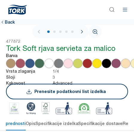
Back
1 / 6
477872
Tork Soft rjava servieta za malico
Barva
1/4
Vrsta zlaganja
3
Sloji
Advanced
Kakovost
Prenesite podatkovni list izdelka
čne prednosti
Opis
Specifikacije izdelka
Specifikacije dostave
Reso