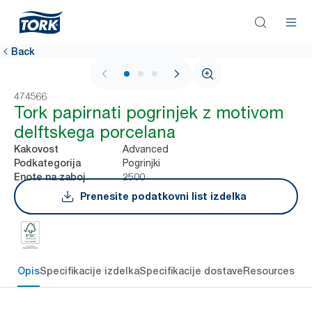
Back
1 / 3
474566
Tork papirnati pogrinjek z motivom
delftskega porcelana
Advanced
Kakovost
Pogrinjki
Podkategorija
2500
Enote na zaboj
Prenesite podatkovni list izdelka
Opis
Specifikacije izdelka
Specifikacije dostave
Resources