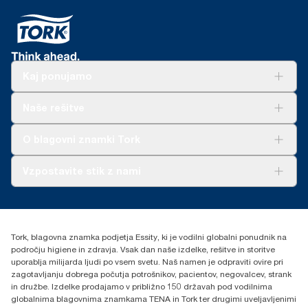
Kaj ponujamo
Rešitve
Naše rešitve
Trajnost
Tork Clean Care
AD-a-Glance
O blagovni znamki Tork
O nas
Vzpostavite stik z nami
Zgodbe o uspehu
torkcontact@essity.com
Essity Hungary Kft. Professional Hygiene
H-1021 Budapest
Tork, blagovna znamka podjetja Essity, ki je vodilni globalni ponudnik na
Budakeszi út 51.
področju higiene in zdravja. Vsak dan naše izdelke, rešitve in storitve
uporablja milijarda ljudi po vsem svetu. Naš namen je odpraviti ovire pri
zagotavljanju dobrega počutja potrošnikov, pacientov, negovalcev, strank
in družbe. Izdelke prodajamo v približno 150 državah pod vodilnima
globalnima blagovnima znamkama TENA in Tork ter drugimi uveljavljenimi