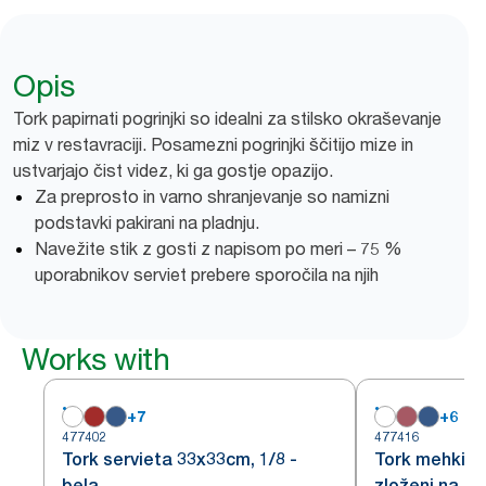
Opis
Tork papirnati pogrinjki so idealni za stilsko okraševanje
miz v restavraciji. Posamezni pogrinjki ščitijo mize in
ustvarjajo čist videz, ki ga gostje opazijo.
Za preprosto in varno shranjevanje so namizni
podstavki pakirani na pladnju.
Navežite stik z gosti z napisom po meri – 75 %
uporabnikov serviet prebere sporočila na njih
Works with
+
7
+
6
477402
477416
Tork servieta 33x33cm, 1/8 -
Tork mehki bel
bela
zloženi na 1/