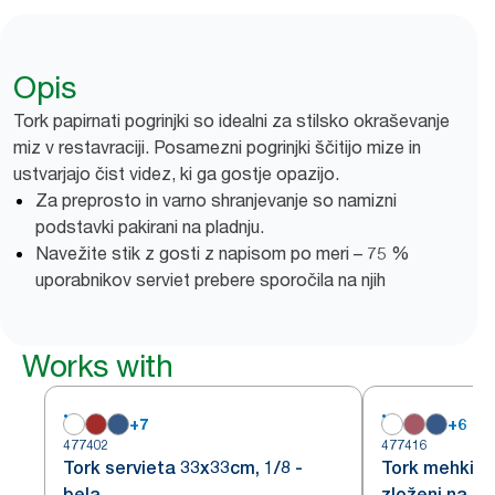
Opis
Tork papirnati pogrinjki so idealni za stilsko okraševanje
miz v restavraciji. Posamezni pogrinjki ščitijo mize in
ustvarjajo čist videz, ki ga gostje opazijo.
Za preprosto in varno shranjevanje so namizni
podstavki pakirani na pladnju.
Navežite stik z gosti z napisom po meri – 75 %
uporabnikov serviet prebere sporočila na njih
Works with
+
7
+
6
477402
477416
Tork servieta 33x33cm, 1/8 -
Tork mehki bel
bela
zloženi na 1/