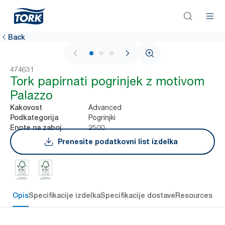
Back
1 / 3
474631
Tork papirnati pogrinjek z motivom
Palazzo
Advanced
Kakovost
Pogrinjki
Podkategorija
2500
Enote na zaboj
Prenesite podatkovni list izdelka
Opis
Specifikacije izdelka
Specifikacije dostave
Resources