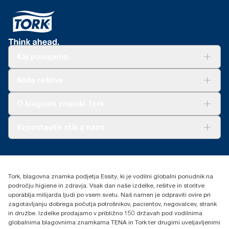
Kaj ponujamo
Rešitve
Naše rešitve
Trajnost
Tork Clean Care
AD-a-Glance
O blagovni znamki Tork
O nas
Vzpostavite stik z nami
Zgodbe o uspehu
torkcontact@essity.com
Essity Hungary Kft. Professional Hygiene
H-1021 Budapest
Tork, blagovna znamka podjetja Essity, ki je vodilni globalni ponudnik na
Budakeszi út 51.
področju higiene in zdravja. Vsak dan naše izdelke, rešitve in storitve
uporablja milijarda ljudi po vsem svetu. Naš namen je odpraviti ovire pri
zagotavljanju dobrega počutja potrošnikov, pacientov, negovalcev, strank
in družbe. Izdelke prodajamo v približno 150 državah pod vodilnima
globalnima blagovnima znamkama TENA in Tork ter drugimi uveljavljenimi