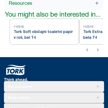
Resources
You might also be interested in...
110316
110319
Tork Soft običajni toaletni papir
Tork Extra So
v roli, bel T4
bela T4
Kaj ponujamo
Rešitve
Naše rešitve
Trajnost
Tork Clean Care
AD-a-Glance