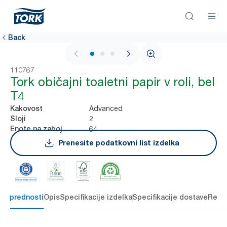
Back
1 / 3
110767
Tork običajni toaletni papir v roli, bel
T4
Advanced
Kakovost
2
Sloji
64
Enote na zaboj
Prenesite podatkovni list izdelka
čne prednosti
Opis
Specifikacije izdelka
Specifikacije dostave
Reso