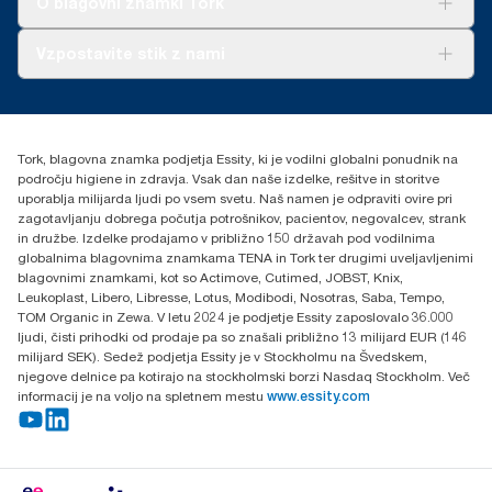
O blagovni znamki Tork
O nas
Vzpostavite stik z nami
Zgodbe o uspehu
torkcontact@essity.com
Essity Hungary Kft. Professional Hygiene
H-1021 Budapest
Tork, blagovna znamka podjetja Essity, ki je vodilni globalni ponudnik na
Budakeszi út 51.
področju higiene in zdravja. Vsak dan naše izdelke, rešitve in storitve
uporablja milijarda ljudi po vsem svetu. Naš namen je odpraviti ovire pri
zagotavljanju dobrega počutja potrošnikov, pacientov, negovalcev, strank
in družbe. Izdelke prodajamo v približno 150 državah pod vodilnima
globalnima blagovnima znamkama TENA in Tork ter drugimi uveljavljenimi
blagovnimi znamkami, kot so Actimove, Cutimed, JOBST, Knix,
Leukoplast, Libero, Libresse, Lotus, Modibodi, Nosotras, Saba, Tempo,
TOM Organic in Zewa. V letu 2024 je podjetje Essity zaposlovalo 36.000
ljudi, čisti prihodki od prodaje pa so znašali približno 13 milijard EUR (146
milijard SEK). Sedež podjetja Essity je v Stockholmu na Švedskem,
njegove delnice pa kotirajo na stockholmski borzi Nasdaq Stockholm. Več
informacij je na voljo na spletnem mestu
www.essity.com