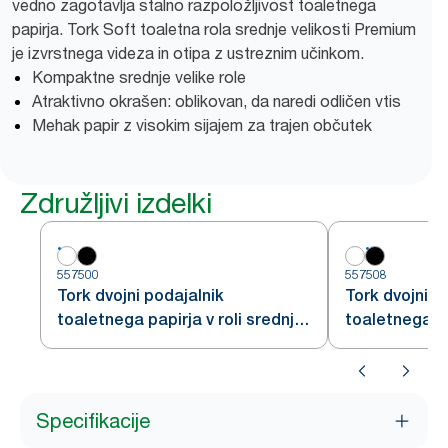
vedno zagotavlja stalno razpoložljivost toaletnega
papirja. Tork Soft toaletna rola srednje velikosti Premium
je izvrstnega videza in otipa z ustreznim učinkom.
Kompaktne srednje velike role
Atraktivno okrašen: oblikovan, da naredi odličen vtis
Mehak papir z visokim sijajem za trajen občutek
Združljivi izdelki
557500
557508
Tork dvojni podajalnik
Tork dvojni p
toaletnega papirja v roli srednje
toaletnega pa
velikosti, bel T6
velikosti, črn
Specifikacije