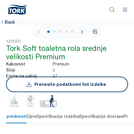
Back
1 / 5
127520
Tork Soft toaletna rola srednje
velikosti Premium
Premium
Kakovost
2
Sloji
27
Enote na zaboj
Prenesite podatkovni list izdelka
čne prednosti
Opis
Specifikacije izdelka
Specifikacije dostave
Pren