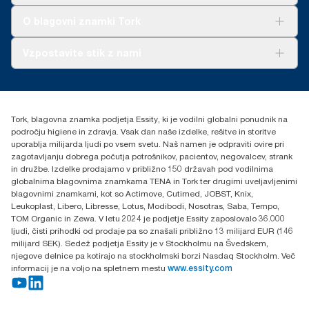
Tork Clean Care
AD-a-Glance
O blagovni znamki Tork
O nas
Vzpostavite stik z nami
Zgodbe o uspehu
torkcontact@essity.com
Essity Hungary Kft. Professional Hygiene
H-1021 Budapest
Tork, blagovna znamka podjetja Essity, ki je vodilni globalni ponudnik na
Budakeszi út 51.
področju higiene in zdravja. Vsak dan naše izdelke, rešitve in storitve
uporablja milijarda ljudi po vsem svetu. Naš namen je odpraviti ovire pri
zagotavljanju dobrega počutja potrošnikov, pacientov, negovalcev, strank
in družbe. Izdelke prodajamo v približno 150 državah pod vodilnima
globalnima blagovnima znamkama TENA in Tork ter drugimi uveljavljenimi
blagovnimi znamkami, kot so Actimove, Cutimed, JOBST, Knix,
Leukoplast, Libero, Libresse, Lotus, Modibodi, Nosotras, Saba, Tempo,
TOM Organic in Zewa. V letu 2024 je podjetje Essity zaposlovalo 36.000
ljudi, čisti prihodki od prodaje pa so znašali približno 13 milijard EUR (146
milijard SEK). Sedež podjetja Essity je v Stockholmu na Švedskem,
njegove delnice pa kotirajo na stockholmski borzi Nasdaq Stockholm. Več
informacij je na voljo na spletnem mestu
www.essity.com