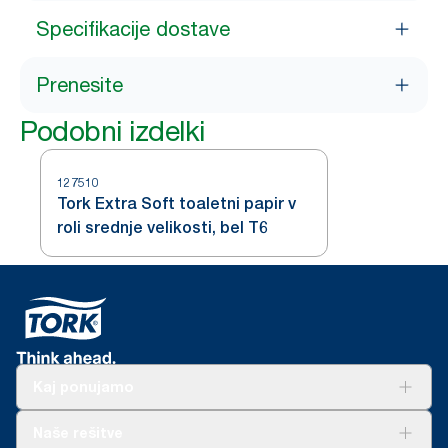
Specifikacije dostave
Prenesite
Podobni izdelki
127510
Tork Extra Soft toaletni papir v
roli srednje velikosti, bel T6
Kaj ponujamo
Rešitve
Naše rešitve
Trajnost