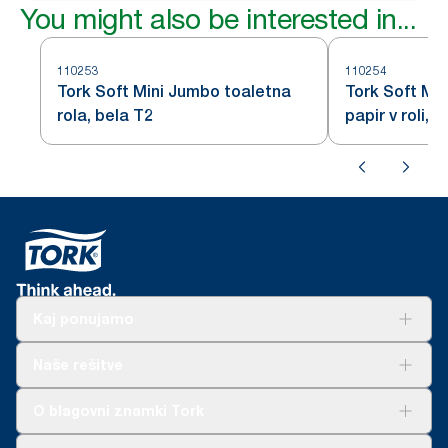
You might also be interested in...
110253
110254
Tork Soft Mini Jumbo toaletna
Tork Soft Min
rola, bela T2
papir v roli, b
Kaj ponujamo
Rešitve
Naše rešitve
Trajnost
Tork Clean Care
AD-a-Glance
O blagovni znamki Tork