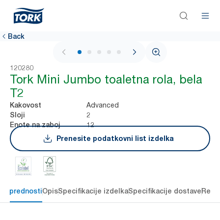
Back
1 / 5
120280
Tork Mini Jumbo toaletna rola, bela
T2
Advanced
Kakovost
2
Sloji
12
Enote na zaboj
Prenesite podatkovni list izdelka
čne prednosti
Opis
Specifikacije izdelka
Specifikacije dostave
Reso