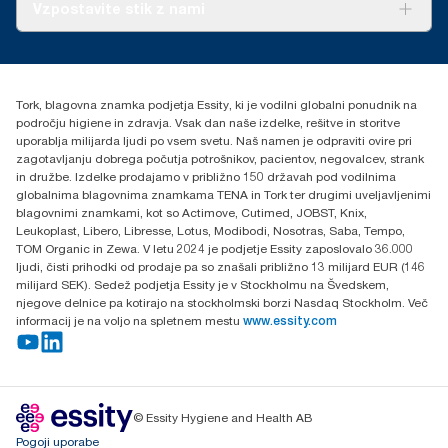
O nas
Vzpostavite stik z nami
Zgodbe o uspehu
torkcontact@essity.com
Essity Hungary Kft. Professional Hygiene
H-1021 Budapest
Tork, blagovna znamka podjetja Essity, ki je vodilni globalni ponudnik na
Budakeszi út 51.
področju higiene in zdravja. Vsak dan naše izdelke, rešitve in storitve
uporablja milijarda ljudi po vsem svetu. Naš namen je odpraviti ovire pri
zagotavljanju dobrega počutja potrošnikov, pacientov, negovalcev, strank
in družbe. Izdelke prodajamo v približno 150 državah pod vodilnima
globalnima blagovnima znamkama TENA in Tork ter drugimi uveljavljenimi
blagovnimi znamkami, kot so Actimove, Cutimed, JOBST, Knix,
Leukoplast, Libero, Libresse, Lotus, Modibodi, Nosotras, Saba, Tempo,
TOM Organic in Zewa. V letu 2024 je podjetje Essity zaposlovalo 36.000
ljudi, čisti prihodki od prodaje pa so znašali približno 13 milijard EUR (146
milijard SEK). Sedež podjetja Essity je v Stockholmu na Švedskem,
njegove delnice pa kotirajo na stockholmski borzi Nasdaq Stockholm. Več
informacij je na voljo na spletnem mestu
www.essity.com
© Essity Hygiene and Health AB
Pogoji uporabe