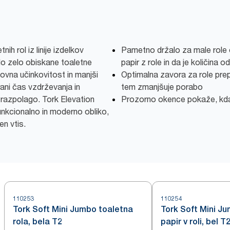
ih rol iz linije izdelkov
Pametno držalo za male role
do zelo obiskane toaletne
papir z role in da je količina
vna učinkovitost in manjši
Optimalna zavora za role prepr
rani čas vzdrževanja in
tem zmanjšuje porabo
 razpolago. Tork Elevation
Prozorno okence pokaže, kdaj
unkcionalno in moderno obliko,
en vtis.
110253
110254
Tork Soft Mini Jumbo toaletna
Tork Soft Mini Ju
rola, bela T2
papir v roli, bel T