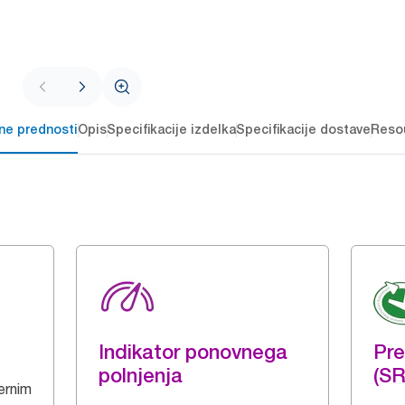
čne prednosti
Opis
Specifikacije izdelka
Specifikacije dostave
Reso
Indikator ponovnega
Pre
polnjenja
(SR
ernim