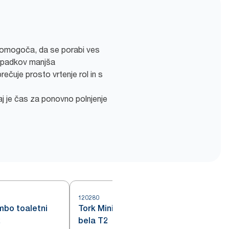
 omogoča, da se porabi ves
 odpadkov manjša
ečuje prosto vrtenje rol in s
 je čas za ponovno polnjenje
120280
mbo toaletni
Tork Mini Jumbo toaletna rola,
2
bela T2