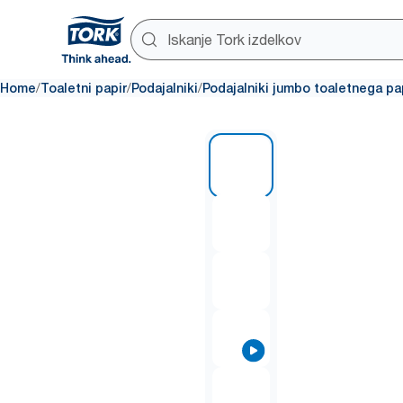
/
/
/
Home
Toaletni papir
Podajalniki
Podajalniki jumbo toaletnega pa
1 of 7