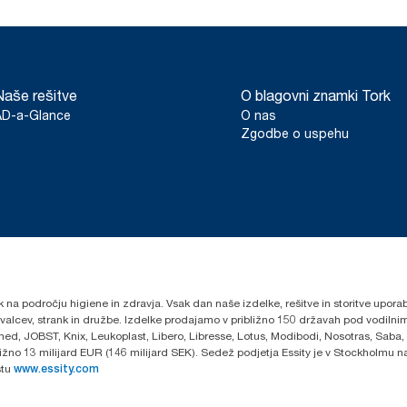
Naše rešitve
O blagovni znamki Tork
AD-a-Glance
O nas
Zgodbe o uspehu
k na področju higiene in zdravja. Vsak dan naše izdelke, rešitve in storitve upora
govalcev, strank in družbe. Izdelke prodajamo v približno 150 državah pod vodi
ed, JOBST, Knix, Leukoplast, Libero, Libresse, Lotus, Modibodi, Nosotras, Saba,
ibližno 13 milijard EUR (146 milijard SEK). Sedež podjetja Essity je v Stockholmu
stu
www.essity.com