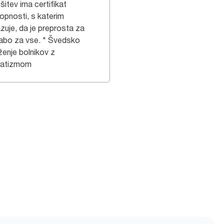
šitev ima certifikat
opnosti, s katerim
zuje, da je preprosta za
abo za vse. * Švedsko
ženje bolnikov z
matizmom