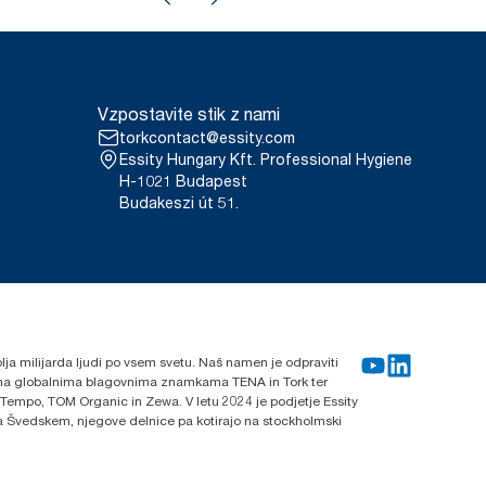
Vzpostavite stik z nami
torkcontact@essity.com
Essity Hungary Kft. Professional Hygiene
H-1021 Budapest
Budakeszi út 51.
blja milijarda ljudi po vsem svetu. Naš namen je odpraviti
lnima globalnima blagovnima znamkama TENA in Tork ter
 Tempo, TOM Organic in Zewa. V letu 2024 je podjetje Essity
 na Švedskem, njegove delnice pa kotirajo na stockholmski