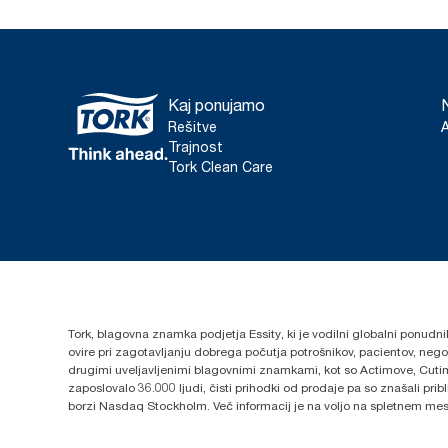
Kaj ponujamo
Rešitve
Trajnost
Tork Clean Care
Tork, blagovna znamka podjetja Essity, ki je vodilni globalni ponudni
ovire pri zagotavljanju dobrega počutja potrošnikov, pacientov, ne
drugimi uveljavljenimi blagovnimi znamkami, kot so Actimove, Cutim
zaposlovalo 36.000 ljudi, čisti prihodki od prodaje pa so znašali pr
borzi Nasdaq Stockholm. Več informacij je na voljo na spletnem me