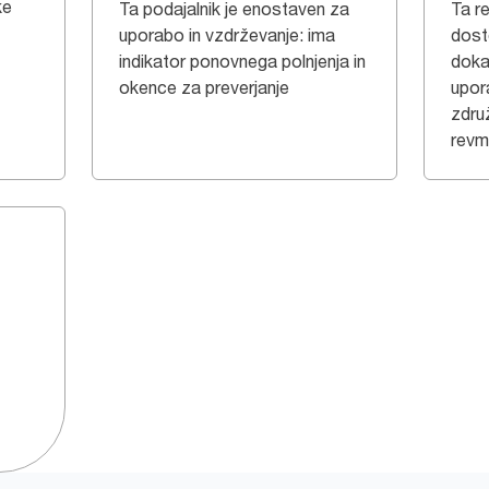
ke
Ta podajalnik je enostaven za
Ta re
uporabo in vzdrževanje: ima
dost
indikator ponovnega polnjenja in
doka
okence za preverjanje
upor
zdru
rev