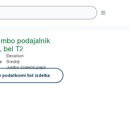
umbo podajalnik
, bel T2
Elevation
Srednji
a
Jumbo toaletni papir
 podatkovni list izdelka