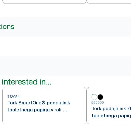
tions
interested in...
472054
Tork SmartOne® podajalnik
556000
Tork podajalnik 
toaletnega papirja v roli,
toaletnega papirj
nerjavno jeklo T8