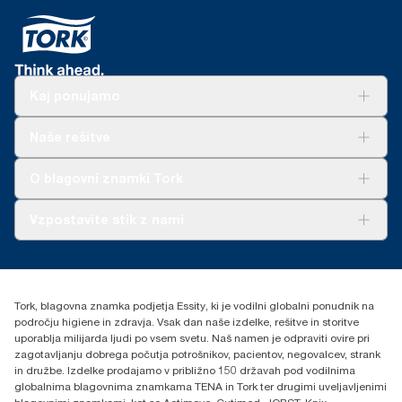
*
Velja za podajalnike in dozirnike, kupljene ali zakupljene v
Evropi (razen v Franciji) od maja 2023. Izdelek s certifikatom
ClimatePartner: www.climate-id.com/9VIUDN.
Kaj ponujamo
**
Predstavlja evropski nabor Tork SmartOne® polnil na
uporabnika. Na podlagi ocen življenjske dobe (LCA), ki jih je
pregledala tretja stran in zajemajo vse stopnje kakovosti polnil v
Rešitve
Naše rešitve
kombinaciji s podatki o porabi. Ker so ti podatki sistemsko
Trajnost
povprečje, niso namenjeni uporabi pri poročanju o emisijah
Tork Clean Care
AD-a-Glance
O blagovni znamki Tork
ogljika za posamezne izdelke in porabo.
O nas
Vzpostavite stik z nami
Zgodbe o uspehu
torkcontact@essity.com
Essity Hungary Kft. Professional Hygiene
H-1021 Budapest
Tork, blagovna znamka podjetja Essity, ki je vodilni globalni ponudnik na
Budakeszi út 51.
področju higiene in zdravja. Vsak dan naše izdelke, rešitve in storitve
uporablja milijarda ljudi po vsem svetu. Naš namen je odpraviti ovire pri
zagotavljanju dobrega počutja potrošnikov, pacientov, negovalcev, strank
in družbe. Izdelke prodajamo v približno 150 državah pod vodilnima
globalnima blagovnima znamkama TENA in Tork ter drugimi uveljavljenimi