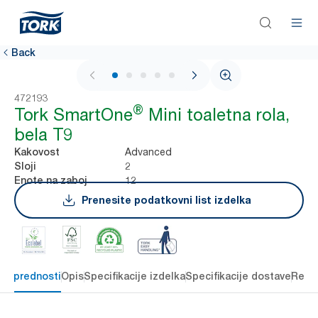
Back
1 / 7
472193
®
Tork SmartOne
Mini toaletna rola,
bela T9
Advanced
Kakovost
2
Sloji
12
Enote na zaboj
Prenesite podatkovni list izdelka
čne prednosti
Opis
Specifikacije izdelka
Specifikacije dostave
Reso