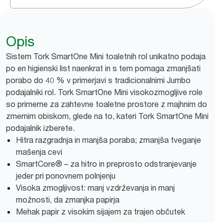
Opis
Sistem Tork SmartOne Mini toaletnih rol unikatno podaja
po en higienski list naenkrat in s tem pomaga zmanjšati
porabo do 40 % v primerjavi s tradicionalnimi Jumbo
podajalniki rol. Tork SmartOne Mini visokozmogljive role
so primerne za zahtevne toaletne prostore z majhnim do
zmernim obiskom, glede na to, kateri Tork SmartOne Mini
podajalnik izberete.
Hitra razgradnja in manjša poraba; zmanjša tveganje
mašenja cevi
SmartCore® – za hitro in preprosto odstranjevanje
jeder pri ponovnem polnjenju
Visoka zmogljivost: manj vzdrževanja in manj
možnosti, da zmanjka papirja
Mehak papir z visokim sijajem za trajen občutek