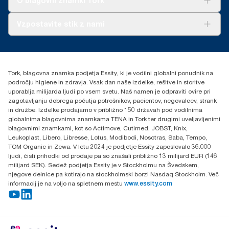
O blagovni znamki Tork
življenjskega cikla od proizvodnje do konca uporabe (cradle-to-
grave), ki jo je podala tretja stranka.
O nas
Vzpostavite stik z nami
Zgodbe o uspehu
torkcontact@essity.com
Essity Hungary Kft. Professional Hygiene
H-1021 Budapest
Tork, blagovna znamka podjetja Essity, ki je vodilni globalni ponudnik na
Budakeszi út 51.
področju higiene in zdravja. Vsak dan naše izdelke, rešitve in storitve
uporablja milijarda ljudi po vsem svetu. Naš namen je odpraviti ovire pri
zagotavljanju dobrega počutja potrošnikov, pacientov, negovalcev, strank
in družbe. Izdelke prodajamo v približno 150 državah pod vodilnima
globalnima blagovnima znamkama TENA in Tork ter drugimi uveljavljenimi
blagovnimi znamkami, kot so Actimove, Cutimed, JOBST, Knix,
Leukoplast, Libero, Libresse, Lotus, Modibodi, Nosotras, Saba, Tempo,
TOM Organic in Zewa. V letu 2024 je podjetje Essity zaposlovalo 36.000
ljudi, čisti prihodki od prodaje pa so znašali približno 13 milijard EUR (146
milijard SEK). Sedež podjetja Essity je v Stockholmu na Švedskem,
njegove delnice pa kotirajo na stockholmski borzi Nasdaq Stockholm. Več
informacij je na voljo na spletnem mestu
www.essity.com