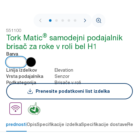
1 / 7
551100
®
Tork Matic
samodejni podajalnik
brisač za roke v roli bel H1
Barva
Elevation
Linija izdelkov
Senzor
Vrsta podajalnika
Brisače v roli
Podkategorija
Prenesite podatkovni list izdelka
čne prednosti
Opis
Specifikacije izdelka
Specifikacije dostave
Reso