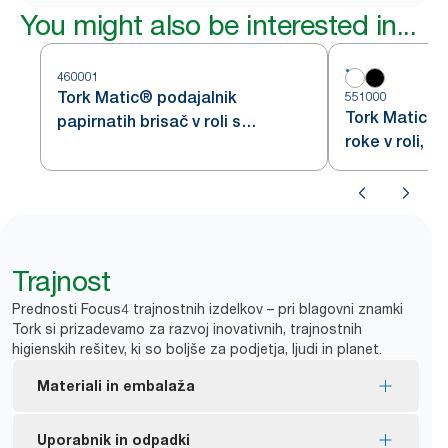
You might also be interested in...
460001
Tork Matic® podajalnik
551000
Tork Matic po
papirnatih brisač v roli s
roke v roli, b
senzorjem Intuition, nerjavno
jeklo H1
Trajnost
Prednosti Focus4 trajnostnih izdelkov – pri blagovni znamki
Tork si prizadevamo za razvoj inovativnih, trajnostnih
higienskih rešitev, ki so boljše za podjetja, ljudi in planet.
Materiali in embalaža
Polnila, certificirana z znakom EU za okolje –
Uporabnik in odpadki