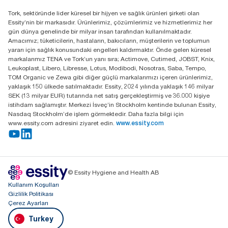
Distribütörünüzü bulun
Tork, sektöründe lider küresel bir hijyen ve sağlık ürünleri şirketi olan
Essity Turkey Hijyen Ürünleri Sanayi ve Ticaret
Essity’nin bir markasıdır. Ürünlerimiz, çözümlerimiz ve hizmetlerimiz her
Anonim Şirketi Kuriş Kule İş Merkezi, Cevizli Mah.
gün dünya genelinde bir milyar insan tarafından kullanılmaktadır.
D-100 Güney Yan Yol Cad. No 2
Amacımız; tüketicilerin, hastaların, bakıcıların, müşterilerin ve toplumun
K:9 34953 Kartal / Istanbul / Turkey
yararı için sağlık konusundaki engelleri kaldırmaktır. Önde gelen küresel
markalarımız TENA ve Tork’un yanı sıra; Actimove, Cutimed, JOBST, Knix,
Leukoplast, Libero, Libresse, Lotus, Modibodi, Nosotras, Saba, Tempo,
TOM Organic ve Zewa gibi diğer güçlü markalarımızı içeren ürünlerimiz,
yaklaşık 150 ülkede satılmaktadır. Essity, 2024 yılında yaklaşık 146 milyar
SEK (13 milyar EUR) tutarında net satış gerçekleştirmiş ve 36.000 kişiye
istihdam sağlamıştır. Merkezi İsveç’in Stockholm kentinde bulunan Essity,
Nasdaq Stockholm’de işlem görmektedir. Daha fazla bilgi için
www.essity.com adresini ziyaret edin.
www.essity.com
© Essity Hygiene and Health AB
Kullanım Koşulları
Gizlilik Politikası
Çerez Ayarları
Turkey