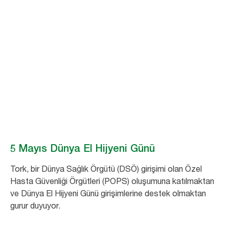
Ellerinizi yıkayın, hayat kurtarın!
Dünya El Hijyeni
Günü
Daha güvenli bir hasta bakım ortamı yaratmak için ihtiyacınız olan
ipuçlarını ve araçları bulun.
5 Mayıs Dünya El Hijyeni Günü
Tork, bir Dünya Sağlık Örgütü (DSÖ) girişimi olan Özel
Hasta Güvenliği Örgütleri (POPS) oluşumuna katılmaktan
ve Dünya El Hijyeni Günü girişimlerine destek olmaktan
gurur duyuyor.