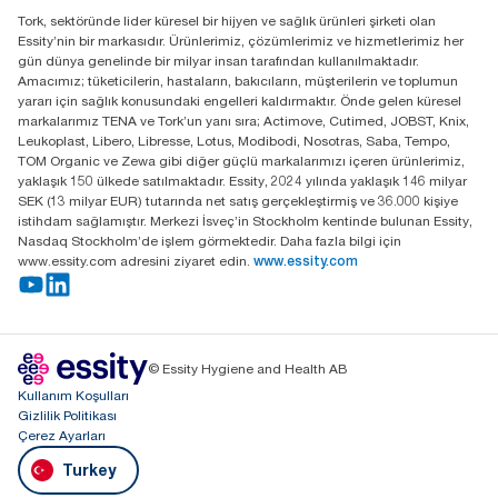
Distribütörünüzü bulun
Tork, sektöründe lider küresel bir hijyen ve sağlık ürünleri şirketi olan
Essity Turkey Hijyen Ürünleri Sanayi ve Ticaret
Essity’nin bir markasıdır. Ürünlerimiz, çözümlerimiz ve hizmetlerimiz her
Anonim Şirketi Kuriş Kule İş Merkezi, Cevizli Mah.
gün dünya genelinde bir milyar insan tarafından kullanılmaktadır.
D-100 Güney Yan Yol Cad. No 2
Amacımız; tüketicilerin, hastaların, bakıcıların, müşterilerin ve toplumun
K:9 34953 Kartal / Istanbul / Turkey
yararı için sağlık konusundaki engelleri kaldırmaktır. Önde gelen küresel
markalarımız TENA ve Tork’un yanı sıra; Actimove, Cutimed, JOBST, Knix,
Leukoplast, Libero, Libresse, Lotus, Modibodi, Nosotras, Saba, Tempo,
TOM Organic ve Zewa gibi diğer güçlü markalarımızı içeren ürünlerimiz,
yaklaşık 150 ülkede satılmaktadır. Essity, 2024 yılında yaklaşık 146 milyar
SEK (13 milyar EUR) tutarında net satış gerçekleştirmiş ve 36.000 kişiye
istihdam sağlamıştır. Merkezi İsveç’in Stockholm kentinde bulunan Essity,
Nasdaq Stockholm’de işlem görmektedir. Daha fazla bilgi için
www.essity.com adresini ziyaret edin.
www.essity.com
© Essity Hygiene and Health AB
Kullanım Koşulları
Gizlilik Politikası
Çerez Ayarları
Turkey