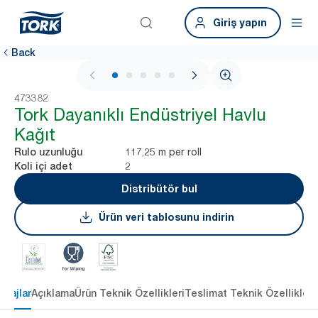
Giriş yapın
Back
1 / 5
473382
Tork Dayanıklı Endüstriyel Havlu
Kağıt
117.25 m per roll
Rulo uzunluğu
2
Koli içi adet
Distribütör bul
Ürün veri tablosunu indirin
ntajlar
Açıklama
Ürün Teknik Özellikleri
Teslimat Teknik Özellikleri