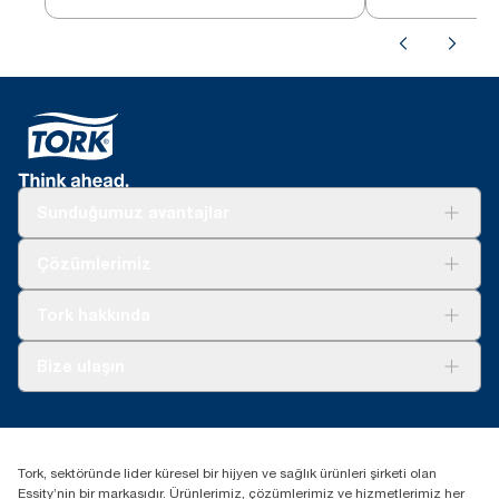
Sunduğumuz avantajlar
Çözümler
Çözümlerimiz
Sürdürülebilirlik
Tork Clean Care
Tork Vision Temizlik
Tork hakkında
Reklam alanı
Hakkımızda
Bize ulaşın
Başarı hikayeleri
tork.turkey@essity.com
(+90) 216 560 13 00
Distribütörünüzü bulun
Tork, sektöründe lider küresel bir hijyen ve sağlık ürünleri şirketi olan
Essity Turkey Hijyen Ürünleri Sanayi ve Ticaret
Essity’nin bir markasıdır. Ürünlerimiz, çözümlerimiz ve hizmetlerimiz her