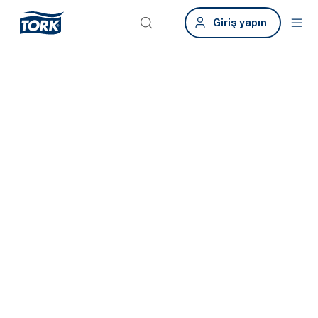
Giriş yapın
Akıllı binalar.
Akıllı lavabolar.
Akıllı ve nesnelerin internetine dayalı bilgilerle hem binanızı hem
de lavabonuzu dönüştürün, tesisinizin sorunsuz ve verimli bir