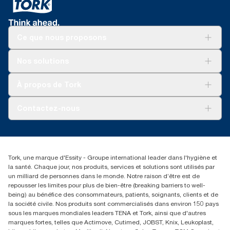
Ce que nous proposons
Solutions
Nos solutions
Développement durable
Tork Clean Care
Tork Vision Nettoyage
À propos de Tork
AD-a-Glance
Tork PaperCircle
À propos de nous
Contactez-nous
Réclamation pour produit
Réclamation pour service
info@tork.be
Réclamation pour distributeurs
02 766 05 30
Rechercher des distributeurs
Tork, une marque d'Essity - Groupe international leader dans l'hygiène et
Essity Belgium NV
la santé. Chaque jour, nos produits, services et solutions sont utilisés par
Berkenlaan 8B
un milliard de personnes dans le monde. Notre raison d’être est de
1831 MACHELEN
repousser les limites pour plus de bien-être (breaking barriers to well-
being) au bénéfice des consommateurs, patients, soignants, clients et de
la société civile. Nos produits sont commercialisés dans environ 150 pays
sous les marques mondiales leaders TENA et Tork, ainsi que d'autres
marques fortes, telles que Actimove, Cutimed, JOBST, Knix, Leukoplast,