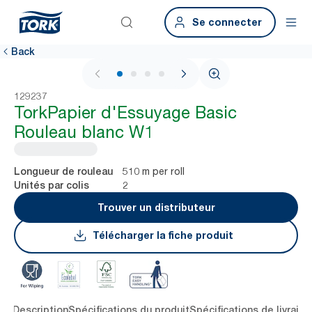
Se connecter
Back
1 / 4
129237
TorkPapier d'Essuyage Basic
Rouleau blanc W1
510 m per roll
Longueur de rouleau
2
Unités par colis
Trouver un distributeur
Télécharger la fiche produit
lés
Description
Spécifications du produit
Spécifications de livraiso