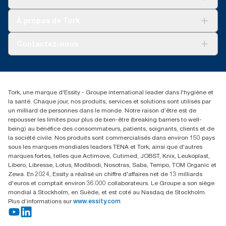
Développement durable
Tork Clean Care
Tork Vision Nettoyage
À propos de Tork
AD-a-Glance
Tork PaperCircle
À propos de nous
Contactez-nous
Réclamation pour produit
Réclamation pour service
info@tork.be
Réclamation pour distributeurs
02 766 05 30
Rechercher des distributeurs
Tork, une marque d'Essity - Groupe international leader dans l'hygiène et
Essity Belgium NV
la santé. Chaque jour, nos produits, services et solutions sont utilisés par
Berkenlaan 8B
un milliard de personnes dans le monde. Notre raison d’être est de
1831 MACHELEN
repousser les limites pour plus de bien-être (breaking barriers to well-
being) au bénéfice des consommateurs, patients, soignants, clients et de
la société civile. Nos produits sont commercialisés dans environ 150 pays
sous les marques mondiales leaders TENA et Tork, ainsi que d'autres
marques fortes, telles que Actimove, Cutimed, JOBST, Knix, Leukoplast,
Libero, Libresse, Lotus, Modibodi, Nosotras, Saba, Tempo, TOM Organic et
Zewa. En 2024, Essity a réalisé un chiffre d'affaires net de 13 milliards
d'euros et comptait environ 36.000 collaborateurs. Le Groupe a son siège
mondial à Stockholm, en Suède, et est coté au Nasdaq de Stockholm.
Plus d’informations sur
www.essity.com