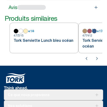
Avis
Produits similaires
+
18
+
17
477215
477412
Tork Serviette Lunch bleu océan
Tork Serviet
océan
Ce que nous proposons
Solutions
Nos solutions