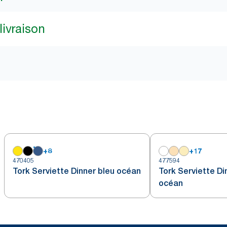
livraison
+
8
+
17
470405
477594
Tork Serviette Dinner bleu océan
Tork Serviette Di
océan