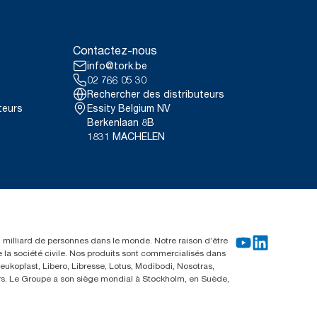
Contactez-nous
info@tork.be
02 766 05 30
Rechercher des distributeurs
teurs
Essity Belgium NV
Berkenlaan 8B
1831 MACHELEN
un milliard de personnes dans le monde. Notre raison d’être
e la société civile. Nos produits sont commercialisés dans
ukoplast, Libero, Libresse, Lotus, Modibodi, Nosotras,
eurs. Le Groupe a son siège mondial à Stockholm, en Suède,