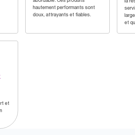
abordable. Ces produits
la r
hautement performants sont
serv
doux, attrayants et fiables.
larg
et qu
x
rt et
n