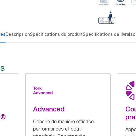
lés
Description
Spécifications du produit
Spécifications de livraiso
és
Advanced
Cou
g®
pra
Concilie de manière efficace
performances et coût
Appo