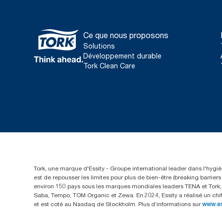
Ce que nous proposons
Solutions
Développement durable
Tork Clean Care
Tork, une marque d'Essity - Groupe international leader dans l'hygièn
est de repousser les limites pour plus de bien-être (breaking barrie
environ 150 pays sous les marques mondiales leaders TENA et Tork, a
Saba, Tempo, TOM Organic et Zewa. En 2024, Essity a réalisé un chif
et est coté au Nasdaq de Stockholm. Plus d’informations sur
www.e