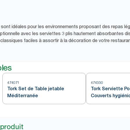
k sont idéales pour les environnements proposant des repas lé
ptionnelle avec les serviettes 3 plis hautement absorbantes di
classiques faciles à assortir à la décoration de votre restauran
bles
474071
474330
Tork Set de Table jetable
Tork Serviette P
Méditerranée
Couverts hygiéni
 produit