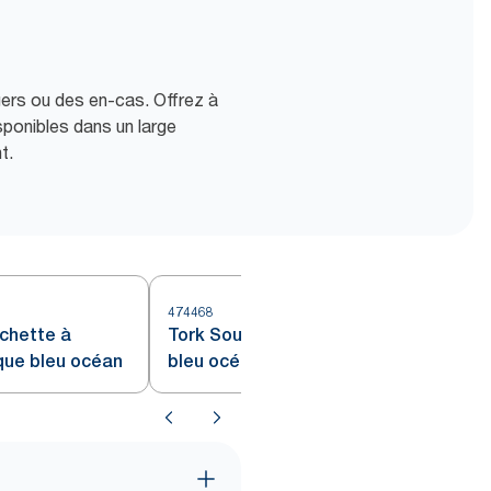
gers ou des en-cas. Offrez à
sponibles dans un large
t.
474468
4
ochette à
Tork Sous-verre rond en Papier
que bleu océan
bleu océan