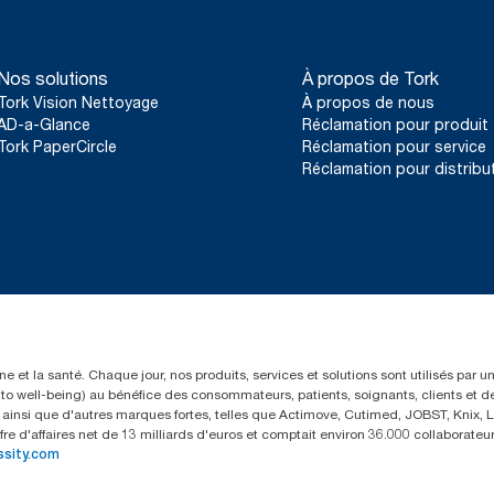
Nos solutions
À propos de Tork
Tork Vision Nettoyage
À propos de nous
AD-a-Glance
Réclamation pour produit
Tork PaperCircle
Réclamation pour service
Réclamation pour distribu
e et la santé. Chaque jour, nos produits, services et solutions sont utilisés par 
rs to well-being) au bénéfice des consommateurs, patients, soignants, clients et d
insi que d'autres marques fortes, telles que Actimove, Cutimed, JOBST, Knix, Le
fre d'affaires net de 13 milliards d'euros et comptait environ 36.000 collaborat
ssity.com