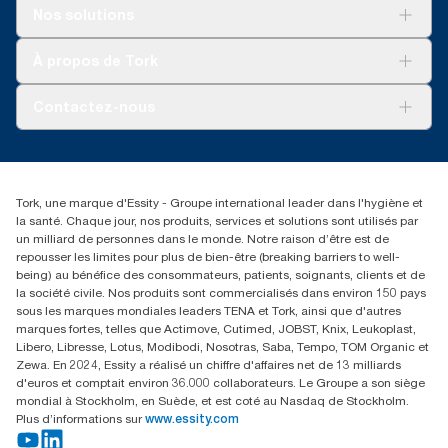
Solutions
Nos solutions
Développement durable
Tork Clean Care
Tork Vision Nettoyage
À propos de Tork
AD-a-Glance
Tork PaperCircle
À propos de nous
Contactez-nous
Réclamation pour produit
Réclamation pour service
info@tork.be
Réclamation pour distributeurs
02 766 05 30
Rechercher des distributeurs
Tork, une marque d'Essity - Groupe international leader dans l'hygiène et
Essity Belgium NV
la santé. Chaque jour, nos produits, services et solutions sont utilisés par
Berkenlaan 8B
un milliard de personnes dans le monde. Notre raison d’être est de
1831 MACHELEN
repousser les limites pour plus de bien-être (breaking barriers to well-
being) au bénéfice des consommateurs, patients, soignants, clients et de
la société civile. Nos produits sont commercialisés dans environ 150 pays
sous les marques mondiales leaders TENA et Tork, ainsi que d'autres
marques fortes, telles que Actimove, Cutimed, JOBST, Knix, Leukoplast,
Libero, Libresse, Lotus, Modibodi, Nosotras, Saba, Tempo, TOM Organic et
Zewa. En 2024, Essity a réalisé un chiffre d'affaires net de 13 milliards
d'euros et comptait environ 36.000 collaborateurs. Le Groupe a son siège
mondial à Stockholm, en Suède, et est coté au Nasdaq de Stockholm.
Plus d’informations sur
www.essity.com