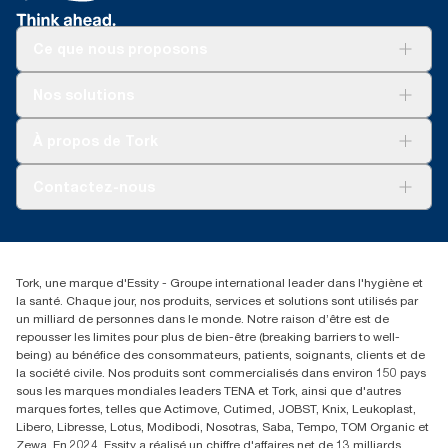
Ce que nous proposons
Solutions
Nos solutions
Développement durable
Tork Clean Care
Tork Vision Nettoyage
À propos de Tork
AD-a-Glance
Tork PaperCircle
À propos de nous
Contactez-nous
Réclamation pour produit
Réclamation pour service
info@tork.be
Réclamation pour distributeurs
02 766 05 30
Rechercher des distributeurs
Tork, une marque d'Essity - Groupe international leader dans l'hygiène et
Essity Belgium NV
la santé. Chaque jour, nos produits, services et solutions sont utilisés par
Berkenlaan 8B
un milliard de personnes dans le monde. Notre raison d’être est de
1831 MACHELEN
repousser les limites pour plus de bien-être (breaking barriers to well-
being) au bénéfice des consommateurs, patients, soignants, clients et de
la société civile. Nos produits sont commercialisés dans environ 150 pays
sous les marques mondiales leaders TENA et Tork, ainsi que d'autres
marques fortes, telles que Actimove, Cutimed, JOBST, Knix, Leukoplast,
Libero, Libresse, Lotus, Modibodi, Nosotras, Saba, Tempo, TOM Organic et
Zewa. En 2024, Essity a réalisé un chiffre d'affaires net de 13 milliards