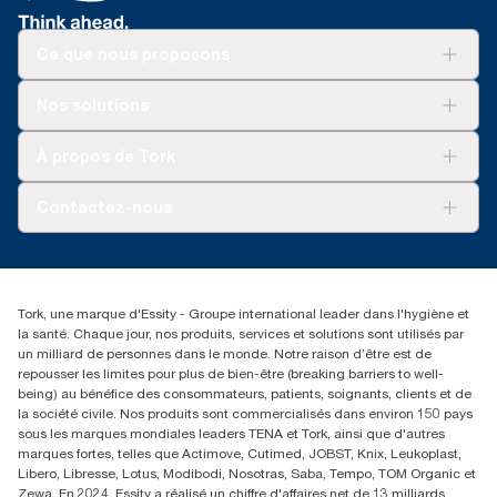
Ce que nous proposons
Solutions
Nos solutions
Développement durable
Tork Clean Care
Tork Vision Nettoyage
À propos de Tork
AD-a-Glance
Tork PaperCircle
À propos de nous
Contactez-nous
Réclamation pour produit
Réclamation pour service
info@tork.be
Réclamation pour distributeurs
02 766 05 30
Rechercher des distributeurs
Tork, une marque d'Essity - Groupe international leader dans l'hygiène et
Essity Belgium NV
la santé. Chaque jour, nos produits, services et solutions sont utilisés par
Berkenlaan 8B
un milliard de personnes dans le monde. Notre raison d’être est de
1831 MACHELEN
repousser les limites pour plus de bien-être (breaking barriers to well-
being) au bénéfice des consommateurs, patients, soignants, clients et de
la société civile. Nos produits sont commercialisés dans environ 150 pays
sous les marques mondiales leaders TENA et Tork, ainsi que d'autres
marques fortes, telles que Actimove, Cutimed, JOBST, Knix, Leukoplast,
Libero, Libresse, Lotus, Modibodi, Nosotras, Saba, Tempo, TOM Organic et
Zewa. En 2024, Essity a réalisé un chiffre d'affaires net de 13 milliards