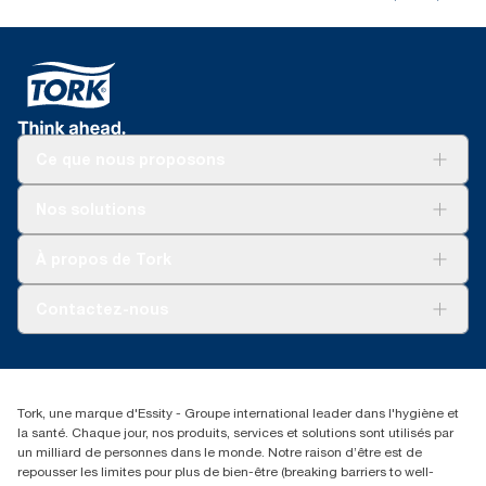
Ce que nous proposons
Solutions
Nos solutions
Développement durable
Tork Clean Care
Tork Vision Nettoyage
À propos de Tork
AD-a-Glance
Tork PaperCircle
À propos de nous
Contactez-nous
Réclamation pour produit
Réclamation pour service
info@tork.be
Réclamation pour distributeurs
02 766 05 30
Rechercher des distributeurs
Tork, une marque d'Essity - Groupe international leader dans l'hygiène et
Essity Belgium NV
la santé. Chaque jour, nos produits, services et solutions sont utilisés par
Berkenlaan 8B
un milliard de personnes dans le monde. Notre raison d’être est de
1831 MACHELEN
repousser les limites pour plus de bien-être (breaking barriers to well-