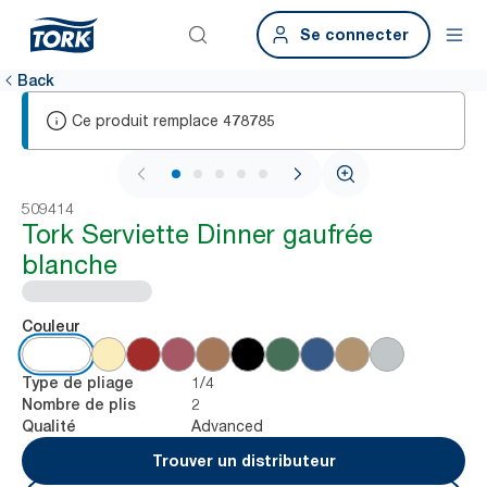
Se connecter
Back
Ce produit remplace
478785
1 / 6
509414
Tork Serviette Dinner gaufrée
blanche
Couleur
1/4
Type de pliage
2
Nombre de plis
Advanced
Qualité
Trouver un distributeur