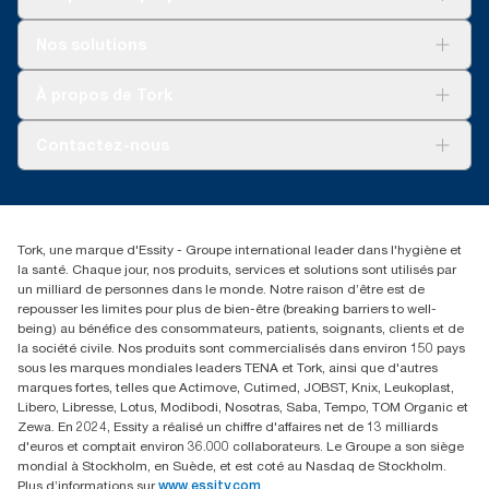
Solutions
Nos solutions
Développement durable
Tork Clean Care
Tork Vision Nettoyage
À propos de Tork
AD-a-Glance
Tork PaperCircle
À propos de nous
Contactez-nous
Réclamation pour produit
Réclamation pour service
info@tork.be
Réclamation pour distributeurs
02 766 05 30
Rechercher des distributeurs
Tork, une marque d'Essity - Groupe international leader dans l'hygiène et
Essity Belgium NV
la santé. Chaque jour, nos produits, services et solutions sont utilisés par
Berkenlaan 8B
un milliard de personnes dans le monde. Notre raison d’être est de
1831 MACHELEN
repousser les limites pour plus de bien-être (breaking barriers to well-
being) au bénéfice des consommateurs, patients, soignants, clients et de
la société civile. Nos produits sont commercialisés dans environ 150 pays
sous les marques mondiales leaders TENA et Tork, ainsi que d'autres
marques fortes, telles que Actimove, Cutimed, JOBST, Knix, Leukoplast,
Libero, Libresse, Lotus, Modibodi, Nosotras, Saba, Tempo, TOM Organic et
Zewa. En 2024, Essity a réalisé un chiffre d'affaires net de 13 milliards
d'euros et comptait environ 36.000 collaborateurs. Le Groupe a son siège
mondial à Stockholm, en Suède, et est coté au Nasdaq de Stockholm.
Plus d’informations sur
www.essity.com