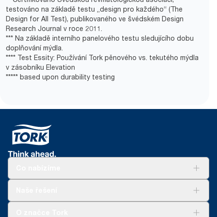
testováno na základě testu „design pro každého“ (The
Design for All Test), publikovaného ve švédském Design
Research Journal v roce 2011.
*** Na základě interního panelového testu sledujícího dobu
doplňování mýdla.
**** Test Essity: Používání Tork pěnového vs. tekutého mýdla
v zásobníku Elevation
***** based upon durability testing
Co nabízíme
Řešení
Naše řešení
Udržitelnost
Tork Clean Care
Tork Vision Cleaning
O značce Tork