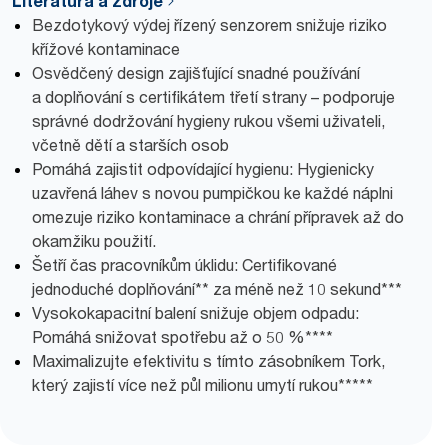
Literatura a zdroje
Bezdotykový výdej řízený senzorem snižuje riziko
křížové kontaminace
Osvědčený design zajišťující snadné používání
a doplňování s certifikátem třetí strany – podporuje
správné dodržování hygieny rukou všemi uživateli,
včetně dětí a starších osob
Pomáhá zajistit odpovídající hygienu: Hygienicky
uzavřená láhev s novou pumpičkou ke každé náplni
omezuje riziko kontaminace a chrání přípravek až do
okamžiku použití.
Šetří čas pracovníkům úklidu: Certifikované
jednoduché doplňování** za méně než 10 sekund***
Vysokokapacitní balení snižuje objem odpadu:
Pomáhá snižovat spotřebu až o 50 %****
Maximalizujte efektivitu s tímto zásobníkem Tork,
který zajistí více než půl milionu umytí rukou*****