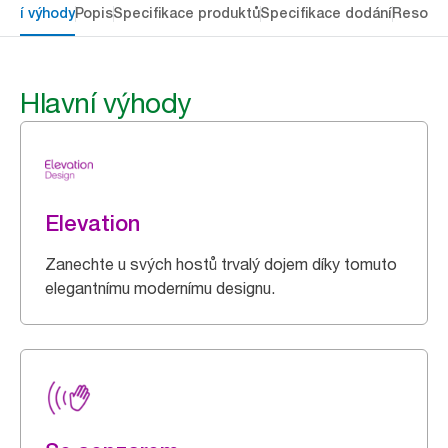
avní výhody
Popis
Specifikace produktů
Specifikace dodání
Resour
Hlavní výhody
Elevation
Zanechte u svých hostů trvalý dojem díky tomuto
elegantnímu modernímu designu.