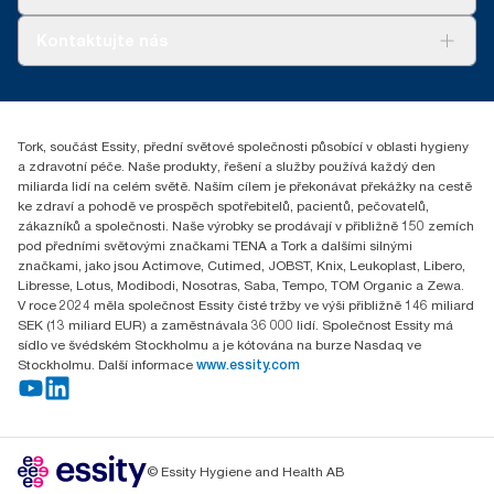
AD-a-Glance
Tork PaperCircle
O nás
Kontaktujte nás
Úspěšné příběhy
+420 221 706 111
reception.prague@essity.com
Essity Czech Republic s.r.o.
Tork, součást Essity, přední světové společnosti působící v oblasti hygieny
Praha 8, Karlin, Sokolovská 100/94
a zdravotní péče. Naše produkty, řešení a služby používá každý den
186 00 Česká republika
miliarda lidí na celém světě. Naším cílem je překonávat překážky na cestě
ke zdraví a pohodě ve prospěch spotřebitelů, pacientů, pečovatelů,
zákazníků a společnosti. Naše výrobky se prodávají v přibližně 150 zemích
pod předními světovými značkami TENA a Tork a dalšími silnými
značkami, jako jsou Actimove, Cutimed, JOBST, Knix, Leukoplast, Libero,
Libresse, Lotus, Modibodi, Nosotras, Saba, Tempo, TOM Organic a Zewa.
V roce 2024 měla společnost Essity čisté tržby ve výši přibližně 146 miliard
SEK (13 miliard EUR) a zaměstnávala 36 000 lidí. Společnost Essity má
sídlo ve švédském Stockholmu a je kótována na burze Nasdaq ve
Stockholmu. Další informace
www.essity.com
© Essity Hygiene and Health AB