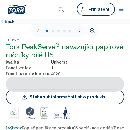
Přihlášení
Back
1 / 7
100585
®
Tork PeakServe
navazující papírové
ručníky bílé H5
Universal
Kvalita
1
Počet vrstev
4920
Počet balení v kartonu
Stáhnout informační list o produktu
avní výhody
Popis
Specifikace produktů
Specifikace dodání
Resour