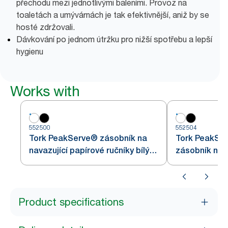
přechodu mezi jednotlivými baleními. Provoz na
toaletách a umývárnách je tak efektivnější, aniž by se
hosté zdržovali.
Dávkování po jednom útržku pro nižší spotřebu a lepší
hygienu
Works with
552500
552504
Tork PeakServe® zásobník na
Tork PeakSer
navazující papírové ručníky bílý
zásobník na p
H5
bílý
Product specifications