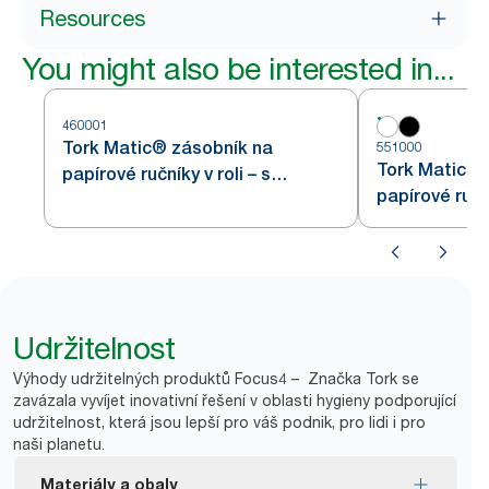
Resources
You might also be interested in...
460001
Tork Matic® zásobník na
551000
Tork Matic® 
papírové ručníky v roli – s
papírové ruční
Intuition senzorem, v provedení z
nerezové oceli H1
Udržitelnost
Výhody udržitelných produktů Focus4 – Značka Tork se
zavázala vyvíjet inovativní řešení v oblasti hygieny podporující
udržitelnost, která jsou lepší pro váš podnik, pro lidi i pro
naši planetu.
Materiály a obaly