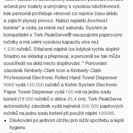
určená pro toalety a umývárny s vysokou návštěvností,
kde personál potřebuje věnovat co nejvíce času úklidu
a zajistit plynulý provoz. Nabízí nejdelší životnost
baterie* a výdej za méně než sekundu. Systém je
kompatibilní s Tork PeakServe® navazujícími papírovými
ručníky a má velmi vysokou kapacitu více než
1 230 ručníků. Stlačené náplně lze kdykoli rychle doplnit.
Snadno se skladují a přepravují, a personál se tak může
soustředit na úklid místo doplňování. * Porovnání:
zásobník Kimberly-Clark Icon a Kimberly-Clark
Professional Electronic Rolled Hand Towel Dispenser
9960 vydá 150 000 ručníků a Katrin System Electronic
Paper Towel Dispenser vydá 100 rolí na jednu sadu
baterií (78 000 ručníků o délce 25,4 cm). Tork PeakServe
automatický zásobník vydá nejméně 500 000 papírových
ručníků na jednu sadu baterií při použití náplní 100585.
Dávkování po jednom útržku pro nižší spotřebu a lepší
hygienu