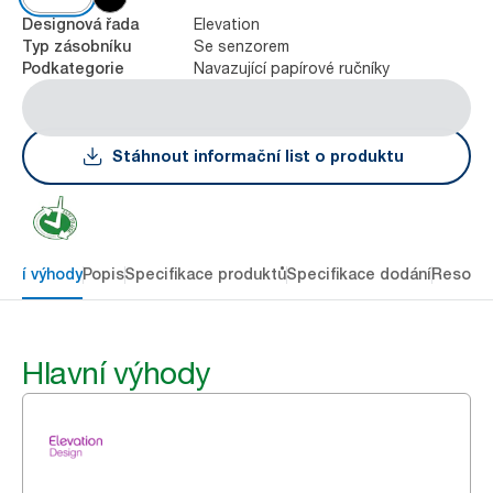
Elevation
Designová řada
Se senzorem
Typ zásobníku
Navazující papírové ručníky
Podkategorie
Stáhnout informační list o produktu
avní výhody
Popis
Specifikace produktů
Specifikace dodání
Resour
Hlavní výhody