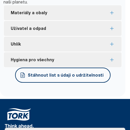
naši planetu.
Materiály a obaly
Náplně s certifikátem EU Ecolabel – nižší dopad na
Uživatel a odpad
životní prostředí během celého životního cyklu
výrobku
Omezte četnost doplňování díky systému výdeje
Uhlík
FSC® certified refills – made from responsibly
po jednom kuse, který pomáhá kontrolovat
sourced fiber.
*
spotřebu a snižovat množství odpadu.
Uhlíkově neutrální zásobníky řady Image – vyráběné
Hygiena pro všechny
Produkty Tork Natural jsou vyrobeny ze 100%
Papírové ručníky Tork lze díky službě Tork
s využitím certifikované elektřiny z obnovitelných
recyklovaných vláken. 30–70 % vláken pochází
PaperCircle® recyklovat a vyrobit z nich nové
zdrojů, zbývající emise jsou kompenzovány
Výdej po jednom kuse pomáhá minimalizovat
Stáhnout list s údaji o udržitelnosti
z alternativních zdrojů, jako jsou nápojové kartony
**
výrobky z hygienického papíru.
*
klimatickými projekty.
*
křížovou kontaminaci.
a lepenkové krabice.
Nulový odpad ze zbytkových rolí
Průměrná uhlíková stopa systému Tork Xpress®
**
Zásobníky mají certifikát snadného použití.
Většina plastových obalů náplní je vyrobena
Multifold od kolébky do hrobu je 10,3 g CO2e na
z nejméně 30 % recyklovaného plastu (zbytek do
jedno použití, část od kolébky k bráně přitom činí
*
Použití v kombinaci s výrobky 100297, 120289, 150299
Ergonomické balení Tork Easy Handling®
*
konce roku 2025).
**
6,4 g CO2e na jedno použití.
usnadňuje přenášení, otevírání a likvidaci.
**
K dispozici ve vybraných zemích v Evropě.
Papírové ručníky s uhlíkovou stopou nižší
Náplně jsou třetí stranou schváleny pro
*
V katalogu najdete certifikáty a tvrzení k jednotlivým výrobkům
***
o 14 %.
krátkodobý styk s potravinami.
*