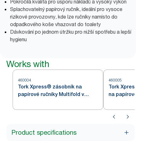
Pokročilá kvalita pro úsporu nákladů a vysoký výkon
Splachovatelný papírový ručník, ideální pro vysoce
rizikové provozovny, kde lze ručníky namísto do
odpadkového koše vhazovat do toalety
Dávkování po jednom útržku pro nižší spotřebu a lepší
hygienu
Works with
460004
460005
Tork Xpress® zásobník na
Tork Xpress®
papírové ručníky Multifold v
na papírové r
provedení z nerezové oceli H2
provedení z 
Product specifications