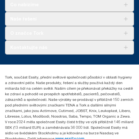
Platí pro zásobníky prodávané nebo pronajímané v Evropě
*
Použití v kombinaci s výrobky 100297, 120289, 150299,
Co nabízíme
(s výjimkou Francie) od května 2023. Výrobek s certifikací
100888, 100889 a 120454
ClimatePartner: www.climate-id.com/en-gb/9VIUDN.
Řešení
**
Certifikát švédské revmatologické asociace (Swedish
Naše řešení
**
Platí pro evropský sortiment náplní Tork Xpress® Multifold (H2)
Udržitelnost
Rheumatism Association, SRA).
na jedno použití. Na základě hodnocení životního cyklu (LCA),
Tork Clean Care
Tork Vision Cleaning
které ověřila třetí strana a které zahrnuje všechny úrovně kvality
O značce Tork
AD-a-Glance
náplní v kombinaci s údaji o spotřebě. Vzhledem k tomu, že tyto
Tork PaperCircle
údaje jsou systémovým průměrem, nejsou určeny k vykazování
O nás
Kontaktujte nás
informací o emisích uhlíku pro konkrétní výrobky a spotřebu.
Úspěšné příběhy
***
Průměr, v porovnání s průměrnou uhlíkovou stopou za všechny
+420 221 706 111
náplně Tork Xpress® Multifold (H2) před zahájením nákupu
reception.prague@essity.com
elektřiny z obnovitelných zdrojů, ověřeno a sladěno
Essity Czech Republic s.r.o.
prostřednictvím záruk původu, pro naše závody na výrobu
Tork, součást Essity, přední světové společnosti působící v oblasti hygieny
Praha 8, Karlin, Sokolovská 100/94
papíru. Výsledné snížení uhlíkové stopy bylo vyčísleno v rámci
a zdravotní péče. Naše produkty, řešení a služby používá každý den
186 00 Česká republika
hodnocení životního cyklu od kolébky do hrobu, ověřeného třetí
miliarda lidí na celém světě. Naším cílem je překonávat překážky na cestě
stranou.
ke zdraví a pohodě ve prospěch spotřebitelů, pacientů, pečovatelů,
zákazníků a společnosti. Naše výrobky se prodávají v přibližně 150 zemích
pod předními světovými značkami TENA a Tork a dalšími silnými
značkami, jako jsou Actimove, Cutimed, JOBST, Knix, Leukoplast, Libero,
Libresse, Lotus, Modibodi, Nosotras, Saba, Tempo, TOM Organic a Zewa.
V roce 2024 měla společnost Essity čisté tržby ve výši přibližně 146 miliard
SEK (13 miliard EUR) a zaměstnávala 36 000 lidí. Společnost Essity má
sídlo ve švédském Stockholmu a je kótována na burze Nasdaq ve
Stockholmu. Další informace
www.essity.com