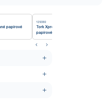
129089
1
mné papírové
Tork Xpress® splachovatelné
papírové ručníky Multifold bílé H2