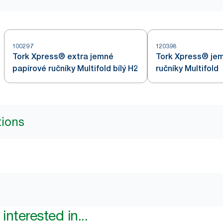
100297
120398
Tork Xpress® extra jemné
Tork Xpress® je
papírové ručníky Multifold bílý H2
ručníky Multifold
tions
interested in...