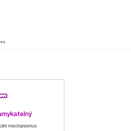
ces
amykatelný
ibilní mechanismus