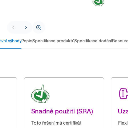
avní výhody
Popis
Specifikace produktů
Specifikace dodání
Resour
Snadné použití (SRA)
Uz
Toto řešení má certifikát
Flex