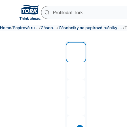
/
/
/
/
Home
Papírové ručníky
Zásobníky
Zásobníky na papírové ručníky Multifold
1 of 8