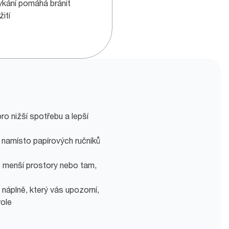
kání pomáhá bránit
ití
o nižší spotřebu a lepší
a namísto papírových ručníků
o menší prostory nebo tam,
 náplně, který vás upozorní,
role