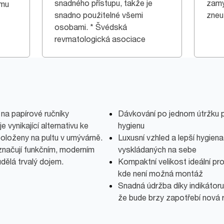
snadného přístupu, takže je
zamy
ému
snadno použitelné všemi
zneuž
osobami. * Švédská
revmatologická asociace
na papírové ručníky
Dávkování po jednom útržku pr
 vynikající alternativu ke
hygienu
položeny na pultu v umývárně.
Luxusní vzhled a lepší hygien
značují funkčním, moderním
vyskládaných na sebe
dělá trvalý dojem.
Kompaktní velikost ideální pr
kde není možná montáž
Snadná údržba díky indikátoru
že bude brzy zapotřebí nová 