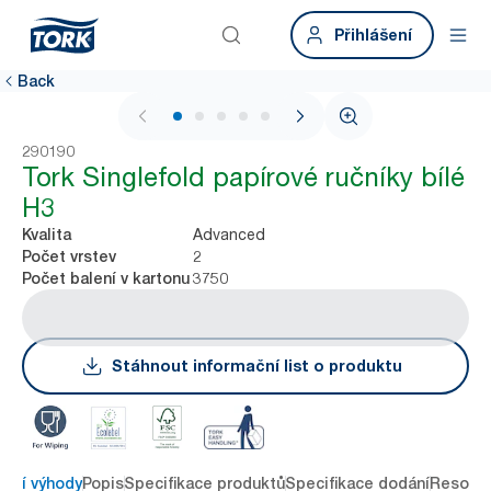
Přihlášení
Back
1 / 6
290190
Tork Singlefold papírové ručníky bílé
H3
Advanced
Kvalita
2
Počet vrstev
3750
Počet balení v kartonu
Stáhnout informační list o produktu
avní výhody
Popis
Specifikace produktů
Specifikace dodání
Resour