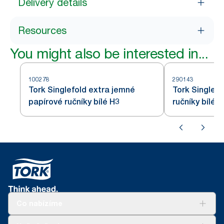
Delivery details
Resources
You might also be interested in...
100278
290143
Tork Singlefold extra jemné
Tork Singlef
papírové ručníky bílé H3
ručníky bílé H
Co nabízíme
Řešení