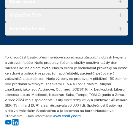
Naše řešení
Udržitelnost
Tork Clean Care
Tork Vision Cleaning
O značce Tork
AD-a-Glance
Tork PaperCircle
O nás
Kontaktujte nás
Úspěšné příběhy
+420 221 706 111
reception.prague@essity.com
Essity Czech Republic s.r.o.
Tork, součást Essity, přední světové společnosti působící v oblasti hygieny
Praha 8, Karlin, Sokolovská 100/94
a zdravotní péče. Naše produkty, řešení a služby používá každý den
186 00 Česká republika
miliarda lidí na celém světě. Naším cílem je překonávat překážky na cestě
ke zdraví a pohodě ve prospěch spotřebitelů, pacientů, pečovatelů,
zákazníků a společnosti. Naše výrobky se prodávají v přibližně 150 zemích
pod předními světovými značkami TENA a Tork a dalšími silnými
značkami, jako jsou Actimove, Cutimed, JOBST, Knix, Leukoplast, Libero,
Libresse, Lotus, Modibodi, Nosotras, Saba, Tempo, TOM Organic a Zewa.
V roce 2024 měla společnost Essity čisté tržby ve výši přibližně 146 miliard
SEK (13 miliard EUR) a zaměstnávala 36 000 lidí. Společnost Essity má
sídlo ve švédském Stockholmu a je kótována na burze Nasdaq ve
Stockholmu. Další informace
www.essity.com