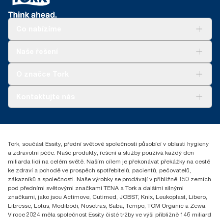
Co nabízíme
Řešení
Naše řešení
Udržitelnost
Tork Clean Care
Tork Vision Cleaning
O značce Tork
AD-a-Glance
Tork PaperCircle
O nás
Kontaktujte nás
Úspěšné příběhy
+420 221 706 111
reception.prague@essity.com
Essity Czech Republic s.r.o.
Tork, součást Essity, přední světové společnosti působící v oblasti hygieny
Praha 8, Karlin, Sokolovská 100/94
a zdravotní péče. Naše produkty, řešení a služby používá každý den
186 00 Česká republika
miliarda lidí na celém světě. Naším cílem je překonávat překážky na cestě
ke zdraví a pohodě ve prospěch spotřebitelů, pacientů, pečovatelů,
zákazníků a společnosti. Naše výrobky se prodávají v přibližně 150 zemích
pod předními světovými značkami TENA a Tork a dalšími silnými
značkami, jako jsou Actimove, Cutimed, JOBST, Knix, Leukoplast, Libero,
Libresse, Lotus, Modibodi, Nosotras, Saba, Tempo, TOM Organic a Zewa.
V roce 2024 měla společnost Essity čisté tržby ve výši přibližně 146 miliard