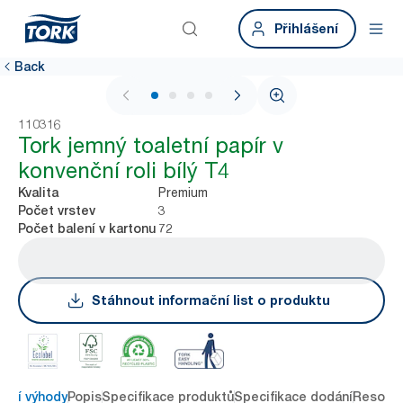
Přihlášení
Back
1 / 4
110316
Tork jemný toaletní papír v
konvenční roli bílý T4
Premium
Kvalita
3
Počet vrstev
72
Počet balení v kartonu
Stáhnout informační list o produktu
avní výhody
Popis
Specifikace produktů
Specifikace dodání
Resour