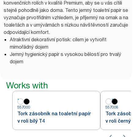
konvenčních rolích v kvalitě Premium, aby se u vás cítili
stejně pohodlně jako doma. Tento jemný toaletní papír se
vyznačuje prvotřídním vzhledem, je příjemný na omak a na
toaletách a v umývárnách s nízkou návštěvností zaručuje
odpovídající komfort.
Atraktivní dekorativní potisk: cílem je vytvořit
mimořádný dojem
Jemný hygienický papír s vysokou bělostí pro trvalý
dojem
Works with
557000
557008
Tork zásobník na toaletní papír
Tork zásobník
v roli bílý T4
v roli černý T