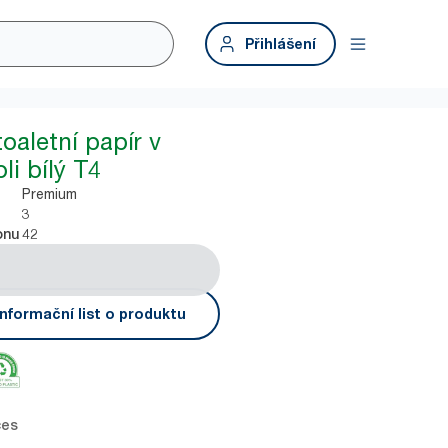
Přihlášení
oaletní papír v
li bílý T4
Premium
3
42
onu
nformační list o produktu
ces