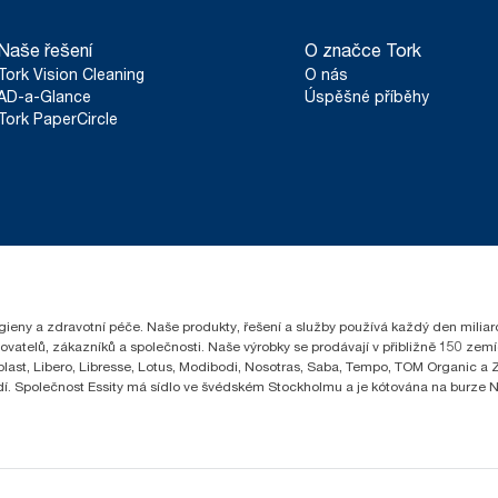
Naše řešení
O značce Tork
Tork Vision Cleaning
O nás
AD-a-Glance
Úspěšné příběhy
Tork PaperCircle
hygieny a zdravotní péče. Naše produkty, řešení a služby používá každý den milia
čovatelů, zákazníků a společnosti. Naše výrobky se prodávají v přibližně 150 z
ast, Libero, Libresse, Lotus, Modibodi, Nosotras, Saba, Tempo, TOM Organic a Ze
lidí. Společnost Essity má sídlo ve švédském Stockholmu a je kótována na burze