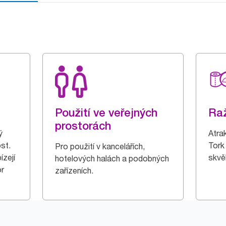
Použití ve veřejných
Ra
prostorách
ý
Atrak
ost.
Tork 
Pro použití v kancelářích,
zejí
skvě
hotelových halách a podobných
or
zařízeních.