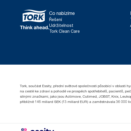
Co nabízíme
Řešení
Udržitelnost
Tork Clean Care
Tork, součást Essity, přední světové společnosti působící v oblasti 
na cestě ke zdraví a pohodě ve prospěch spotřebitelů, pacientů, pe
silnými značkami, jako jsou Actimove, Cutimed, JOBST, Knix, Leukopl
přibližně 146 miliard SEK (13 miliard EUR) a zaměstnávala 36 000 