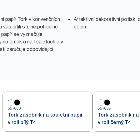
í papír Tork v konvenčních
Atraktivní dekorativní potisk:
u vás cítili stejně pohodlně
dojem
 papír se vyznačuje
ný na omak a na toaletách a v
tí zaručuje odpovídající
557000
557008
Tork zásobník na toaletní papír
Tork zásobník na 
v roli bílý T4
v roli černý T4