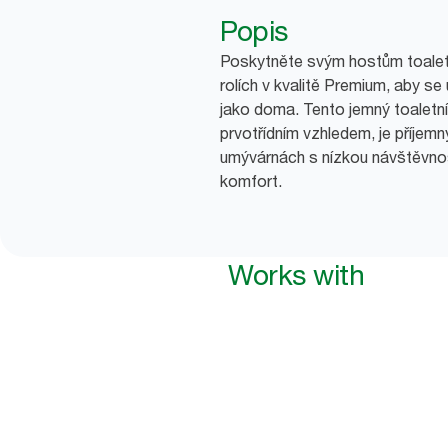
Popis
Poskytněte svým hostům toaletn
rolích v kvalitě Premium, aby se 
jako doma. Tento jemný toaletní
prvotřídním vzhledem, je příjem
umývárnách s nízkou návštěvnos
komfort.
Works with