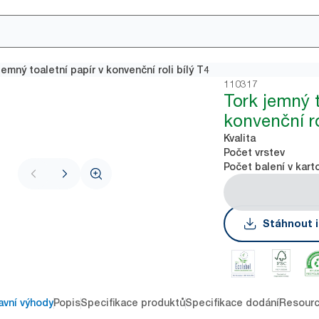
jemný toaletní papír v konvenční roli bílý T4
110317
Tork jemný t
konvenční ro
Kvalita
Počet vrstev
Počet balení v kart
Stáhnout i
avní výhody
Popis
Specifikace produktů
Specifikace dodání
Resour