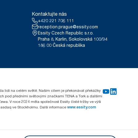
Kontaktujte nás
+420 221 706 111
reception.prague@essity.com
Essity Czech Republic s.r.o.
Praha 8, Karlin, Sokolovská 100/94
186 00 Česká republika
rda lidí na celém světě. Naším cílem je překonávat překážky
emích pod předními světovými značkami TENA a Tork a dalšími
wa. V roce 2024 měla společnost Essity čisté tržby ve výši
 Nasdaq ve Stockholmu. Další informace
www.essity.com