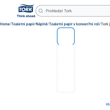
/
/
/
/
Home
Toaletní papír
Náplně
Toaletní papír v konven?ní roli
Tork 
1 of 4
Hl