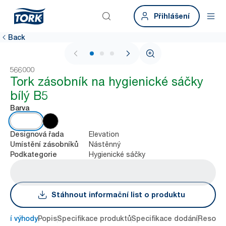
Přihlášení
Back
1 / 3
566000
Tork zásobník na hygienické sáčky
bílý B5
Barva
Elevation
Designová řada
Nástěnný
Umístění zásobníků
Hygienické sáčky
Podkategorie
Stáhnout informační list o produktu
avní výhody
Popis
Specifikace produktů
Specifikace dodání
Resour