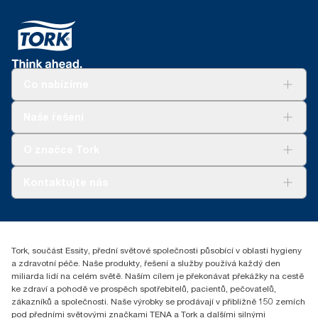
Co nabízíme
Řešení
Naše řešení
Udržitelnost
Tork Clean Care
Tork Vision Cleaning
O značce Tork
AD-a-Glance
Tork PaperCircle
O nás
Kontaktujte nás
Úspěšné příběhy
+420 221 706 111
reception.prague@essity.com
Essity Czech Republic s.r.o.
Tork, součást Essity, přední světové společnosti působící v oblasti hygieny
Praha 8, Karlin, Sokolovská 100/94
a zdravotní péče. Naše produkty, řešení a služby používá každý den
186 00 Česká republika
miliarda lidí na celém světě. Naším cílem je překonávat překážky na cestě
ke zdraví a pohodě ve prospěch spotřebitelů, pacientů, pečovatelů,
zákazníků a společnosti. Naše výrobky se prodávají v přibližně 150 zemích
pod předními světovými značkami TENA a Tork a dalšími silnými