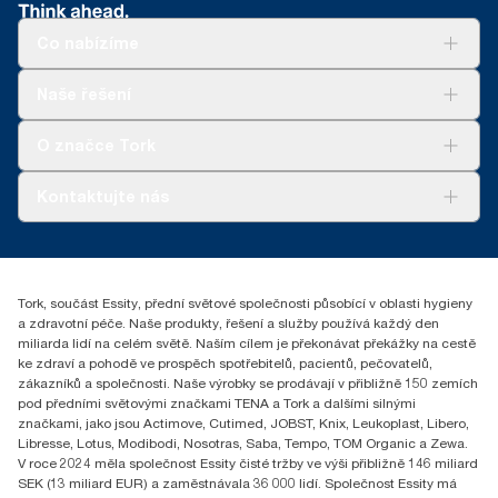
informací o emisích uhlíku pro konkrétní výrobky a spotřebu.
zásobníků Tork (271600 s 10935).
**
Průměr, v porovnání s průměrnou uhlíkovou stopou za všechny
***
Mohou platit místní omezení. Před likvidací v průmyslovém
Co nabízíme
náplně systému Tork Xpressnap® (N4) před zahájením nákupu
kompostéru si u místních úřadů ověřte, zda je výrobek
elektřiny z obnovitelných zdrojů, ověřeno a sladěno
akceptován. Ujistěte se také, že výrobek nebyl použit
Řešení
Naše řešení
prostřednictvím záruk původu, pro naše závody na výrobu
v kombinaci s nebezpečnými nebo nekompostovatelnými
Udržitelnost
papíru. Výsledné snížení uhlíkové stopy bylo vyčísleno v rámci
látkami.
Tork Clean Care
Tork Vision Cleaning
hodnocení životního cyklu od kolébky do hrobu, ověřeného třetí
O značce Tork
stranou.
AD-a-Glance
Tork PaperCircle
O nás
Kontaktujte nás
Úspěšné příběhy
+420 221 706 111
reception.prague@essity.com
Essity Czech Republic s.r.o.
Tork, součást Essity, přední světové společnosti působící v oblasti hygieny
Praha 8, Karlin, Sokolovská 100/94
a zdravotní péče. Naše produkty, řešení a služby používá každý den
186 00 Česká republika
miliarda lidí na celém světě. Naším cílem je překonávat překážky na cestě
ke zdraví a pohodě ve prospěch spotřebitelů, pacientů, pečovatelů,
zákazníků a společnosti. Naše výrobky se prodávají v přibližně 150 zemích
pod předními světovými značkami TENA a Tork a dalšími silnými
značkami, jako jsou Actimove, Cutimed, JOBST, Knix, Leukoplast, Libero,
Libresse, Lotus, Modibodi, Nosotras, Saba, Tempo, TOM Organic a Zewa.
V roce 2024 měla společnost Essity čisté tržby ve výši přibližně 146 miliard
SEK (13 miliard EUR) a zaměstnávala 36 000 lidí. Společnost Essity má