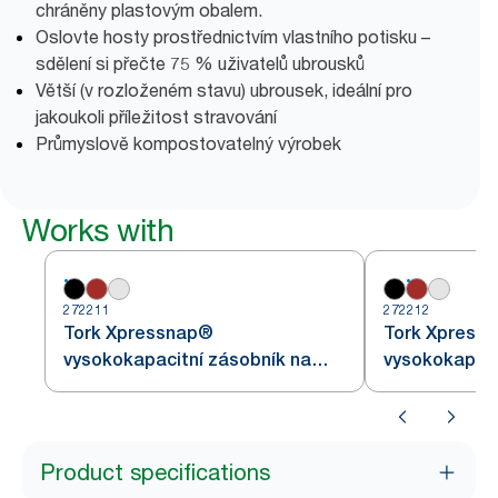
chráněny plastovým obalem.
Oslovte hosty prostřednictvím vlastního potisku –
sdělení si přečte 75 % uživatelů ubrousků
Větší (v rozloženém stavu) ubrousek, ideální pro
jakoukoli příležitost stravování
Průmyslově kompostovatelný výrobek
Works with
272211
272212
Tork Xpressnap®
Tork Xpress
vysokokapacitní zásobník na
vysokokapaci
ubrousky černý N4
ubrousky čer
Product specifications