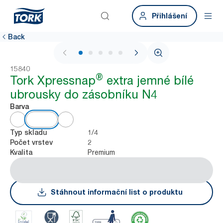
Přihlášení
Back
1 / 7
15840
®
Tork Xpressnap
extra jemné bílé
ubrousky do zásobníku N4
Barva
1/4
Typ skladu
2
Počet vrstev
Premium
Kvalita
Stáhnout informační list o produktu