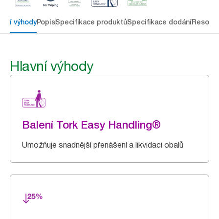
avní výhody
Popis
Specifikace produktů
Specifikace dodání
Resour
Hlavní výhody
Balení Tork Easy Handling®
Umožňuje snadnější přenášení a likvidaci obalů