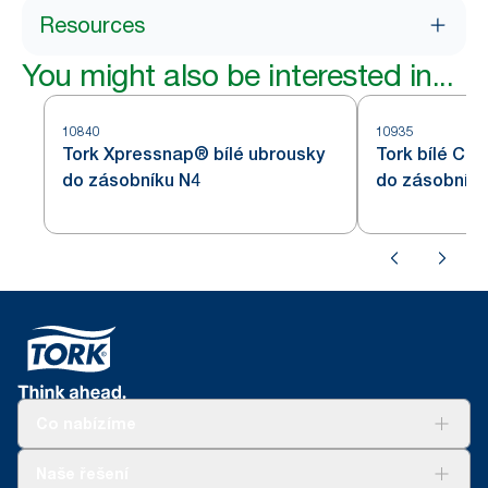
Resources
You might also be interested in...
10840
10935
Tork Xpressnap® bílé ubrousky
Tork bílé Cou
do zásobníku N4
do zásobníku
Co nabízíme
Řešení
Naše řešení