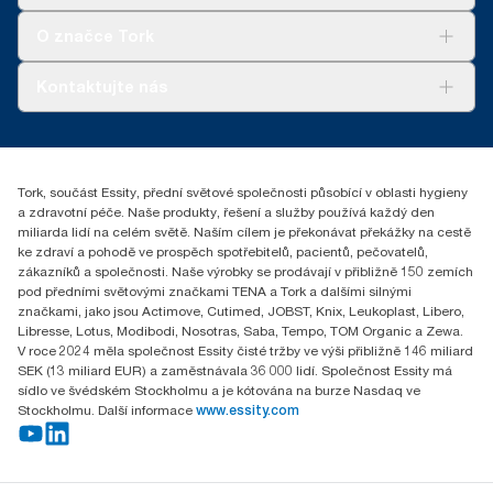
Udržitelnost
Tork Clean Care
Tork Vision Cleaning
O značce Tork
AD-a-Glance
Tork PaperCircle
O nás
Kontaktujte nás
Úspěšné příběhy
+420 221 706 111
reception.prague@essity.com
Essity Czech Republic s.r.o.
Tork, součást Essity, přední světové společnosti působící v oblasti hygieny
Praha 8, Karlin, Sokolovská 100/94
a zdravotní péče. Naše produkty, řešení a služby používá každý den
186 00 Česká republika
miliarda lidí na celém světě. Naším cílem je překonávat překážky na cestě
ke zdraví a pohodě ve prospěch spotřebitelů, pacientů, pečovatelů,
zákazníků a společnosti. Naše výrobky se prodávají v přibližně 150 zemích
pod předními světovými značkami TENA a Tork a dalšími silnými
značkami, jako jsou Actimove, Cutimed, JOBST, Knix, Leukoplast, Libero,
Libresse, Lotus, Modibodi, Nosotras, Saba, Tempo, TOM Organic a Zewa.
V roce 2024 měla společnost Essity čisté tržby ve výši přibližně 146 miliard
SEK (13 miliard EUR) a zaměstnávala 36 000 lidí. Společnost Essity má
sídlo ve švédském Stockholmu a je kótována na burze Nasdaq ve
Stockholmu. Další informace
www.essity.com