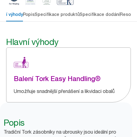
avní výhody
Popis
Specifikace produktů
Specifikace dodání
Resour
Hlavní výhody
Balení Tork Easy Handling®
Umožňuje snadnější přenášení a likvidaci obalů
Popis
Tradiční Tork zásobníky na ubrousky jsou ideální pro