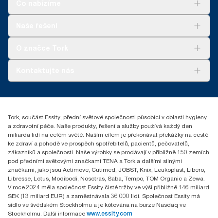
Co nabízíme
Řešení
Naše řešení
Udržitelnost
Tork Clean Care
Tork Vision Cleaning
O značce Tork
AD-a-Glance
Tork PaperCircle
O nás
Kontaktujte nás
Úspěšné příběhy
+420 221 706 111
reception.prague@essity.com
Essity Czech Republic s.r.o.
Tork, součást Essity, přední světové společnosti působící v oblasti hygieny
Praha 8, Karlin, Sokolovská 100/94
a zdravotní péče. Naše produkty, řešení a služby používá každý den
186 00 Česká republika
miliarda lidí na celém světě. Naším cílem je překonávat překážky na cestě
ke zdraví a pohodě ve prospěch spotřebitelů, pacientů, pečovatelů,
zákazníků a společnosti. Naše výrobky se prodávají v přibližně 150 zemích
pod předními světovými značkami TENA a Tork a dalšími silnými
značkami, jako jsou Actimove, Cutimed, JOBST, Knix, Leukoplast, Libero,
Libresse, Lotus, Modibodi, Nosotras, Saba, Tempo, TOM Organic a Zewa.
V roce 2024 měla společnost Essity čisté tržby ve výši přibližně 146 miliard
SEK (13 miliard EUR) a zaměstnávala 36 000 lidí. Společnost Essity má
sídlo ve švédském Stockholmu a je kótována na burze Nasdaq ve
Stockholmu. Další informace
www.essity.com