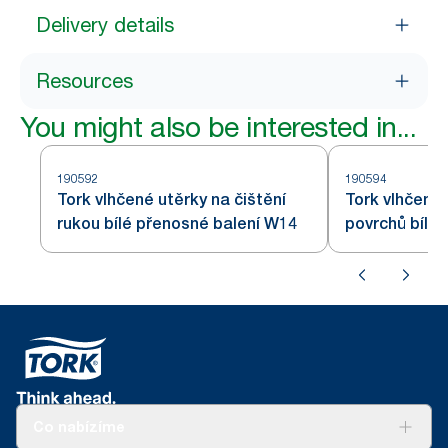
Delivery details
Resources
You might also be interested in...
190592
190594
Tork vlhčené utěrky na čištění
Tork vlhčené 
rukou bílé přenosné balení W14
povrchů bílé
W15
Co nabízíme