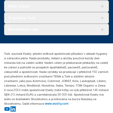
Řešení
Naše řešení
Udržitelnost
Tork Clean Care
Tork Vision Cleaning
O značce Tork
AD-a-Glance
Tork PaperCircle
O nás
Kontaktujte nás
Úspěšné příběhy
+420 221 706 111
reception.prague@essity.com
Essity Czech Republic s.r.o.
Tork, součást Essity, přední světové společnosti působící v oblasti hygieny
Praha 8, Karlin, Sokolovská 100/94
a zdravotní péče. Naše produkty, řešení a služby používá každý den
186 00 Česká republika
miliarda lidí na celém světě. Naším cílem je překonávat překážky na cestě
ke zdraví a pohodě ve prospěch spotřebitelů, pacientů, pečovatelů,
zákazníků a společnosti. Naše výrobky se prodávají v přibližně 150 zemích
pod předními světovými značkami TENA a Tork a dalšími silnými
značkami, jako jsou Actimove, Cutimed, JOBST, Knix, Leukoplast, Libero,
Libresse, Lotus, Modibodi, Nosotras, Saba, Tempo, TOM Organic a Zewa.
V roce 2024 měla společnost Essity čisté tržby ve výši přibližně 146 miliard
SEK (13 miliard EUR) a zaměstnávala 36 000 lidí. Společnost Essity má
sídlo ve švédském Stockholmu a je kótována na burze Nasdaq ve
Stockholmu. Další informace
www.essity.com