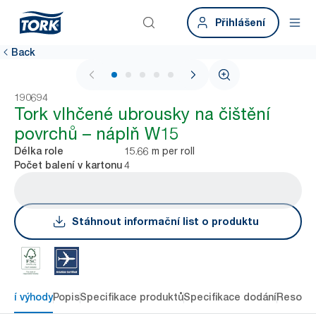
Přihlášení
Back
1 / 5
190694
Tork vlhčené ubrousky na čištění
povrchů – náplň W15
15.66 m per roll
Délka role
4
Počet balení v kartonu
Stáhnout informační list o produktu
avní výhody
Popis
Specifikace produktů
Specifikace dodání
Resour