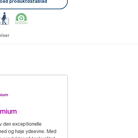
oad produktdatablad
lser
emium
v den exceptionelle
hed og høje ydeevne. Med