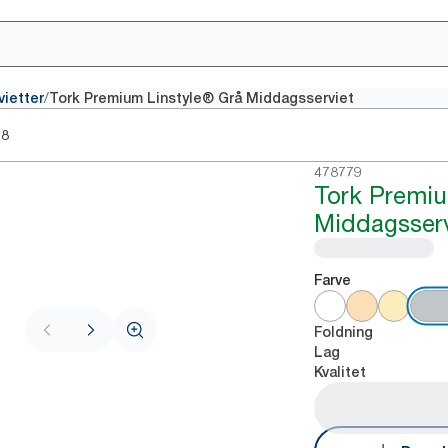
/
vietter
Tork Premium Linstyle® Grå Middagsserviet
28
478779
Tork Premiu
Middagsserv
Farve
Foldning
Lag
Kvalitet