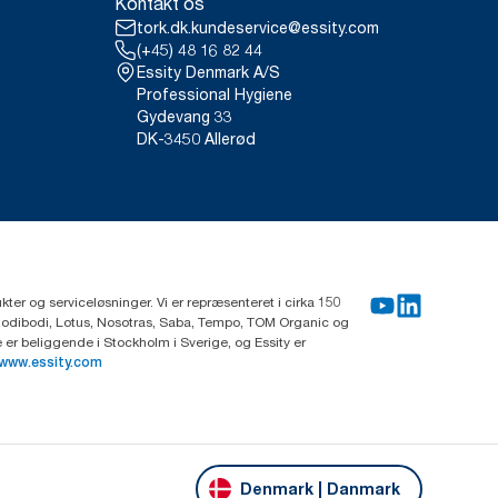
Kontakt os
tork.dk.kundeservice@essity.com
(+45) 48 16 82 44
Essity Denmark A/S
Professional Hygiene
Gydevang 33
DK-3450 Allerød
ter og serviceløsninger. Vi er repræsenteret i cirka 150
Modibodi, Lotus, Nosotras, Saba, Tempo, TOM Organic og
r beliggende i Stockholm i Sverige, og Essity er
www.essity.com
Denmark | Danmark