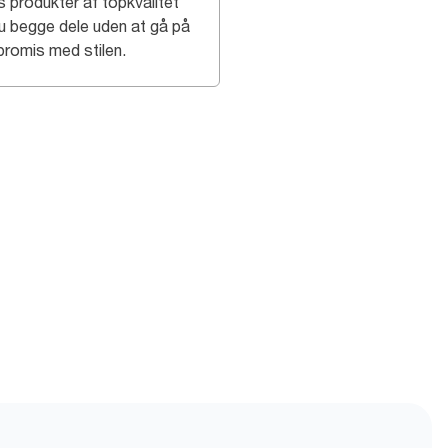
s produkter af topkvalitet
du begge dele uden at gå på
romis med stilen.