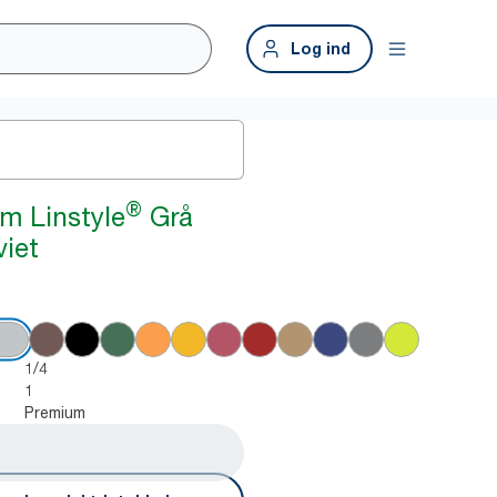
Log ind
®
m Linstyle
Grå
iet
1/4
1
Premium