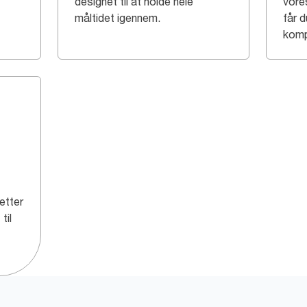
designet til at holde hele
vore
måltidet igennem.
får 
komp
etter
til