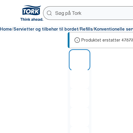
/
/
/
Home
Servietter og tilbehør til bordet
Refills
Konventionelle ser
Produktet erstatter
4787
1 of 5