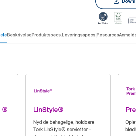
Downl
dele
Beskrivelse
Produktspecs.
Leveringsspecs.
Resources
Anmelde
g ®
LinStyle®
Pr
Nyd de behagelige, holdbare
Ople
Tork LinStyle® servietter -
blød