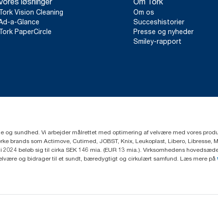
Vores løsninger
Om Tork
Tork Vision Cleaning
Om os
Ad-a-Glance
Succeshistorier
Tork PaperCircle
Presse og nyheder
Smiley-rapport
ejne og sundhed. Vi arbejder målrettet med optimering af velvære med vores produk
ke brands som Actimove, Cutimed, JOBST, Knix, Leukoplast, Libero, Libresse, 
2024 beløb sig til cirka SEK 146 mia. (EUR 13 mia.). Virksomhedens hovedsæde e
velvære og bidrager til et sundt, bæredygtigt og cirkulært samfund. Læs mere på