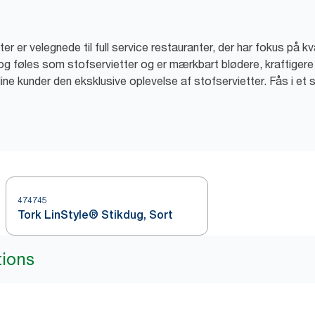
 er velegnede til full service restauranter, der har fokus på kva
 og føles som stofservietter og er mærkbart blødere, kraftige
 dine kunder den eksklusive oplevelse af stofservietter. Fås i et
474745
Tork LinStyle® Stikdug, Sort
tions