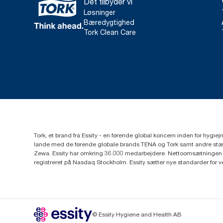
Det tilbyder vi
Løsninger
Bæredygtighed
Tork Clean Care
Tork, et brand fra Essity - en førende global koncern inden for hygi
lande med de førende globale brands TENA og Tork samt andre stær
Zewa. Essity har omkring 36.000 medarbejdere. Nettoomsætningen i 
registreret på Nasdaq Stockholm. Essity sætter nye standarder for 
© Essity Hygiene and Health AB