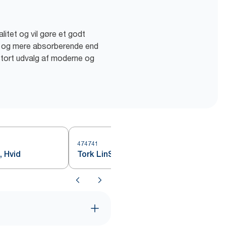
litet og vil gøre et godt
re og mere absorberende end
 stort udvalg af moderne og
474741
, Hvid
Tork LinStyle® Stikdug, Hvid