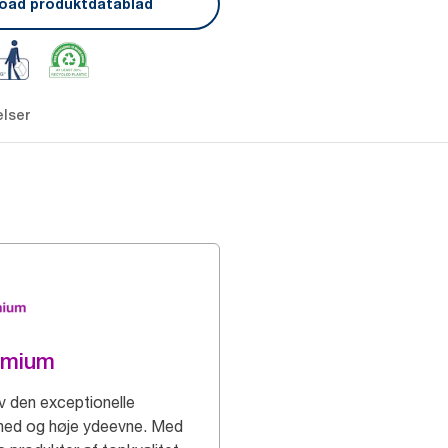
oad produktdatablad
lser
emium
v den exceptionelle
hed og høje ydeevne. Med