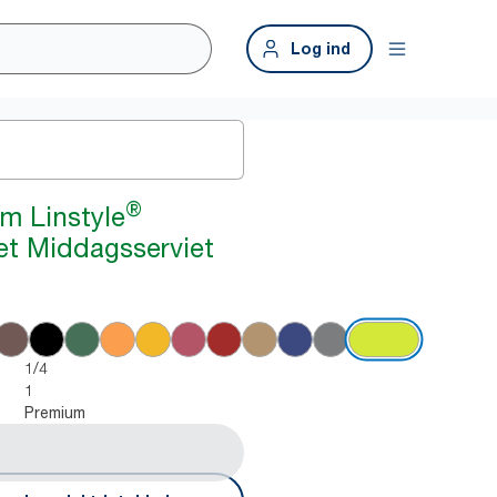
Log ind
®
m Linstyle
vet Middagsserviet
1/4
1
Premium