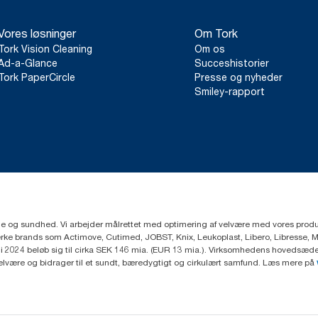
Vores løsninger
Om Tork
Tork Vision Cleaning
Om os
Ad-a-Glance
Succeshistorier
Tork PaperCircle
Presse og nyheder
Smiley-rapport
ejne og sundhed. Vi arbejder målrettet med optimering af velvære med vores produk
ke brands som Actimove, Cutimed, JOBST, Knix, Leukoplast, Libero, Libresse, 
2024 beløb sig til cirka SEK 146 mia. (EUR 13 mia.). Virksomhedens hovedsæde e
velvære og bidrager til et sundt, bæredygtigt og cirkulært samfund. Læs mere på