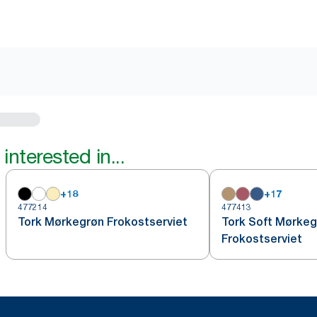
interested in...
+
18
+
17
477214
477413
Tork Mørkegrøn Frokostserviet
Tork Soft Mørkeg
Frokostserviet