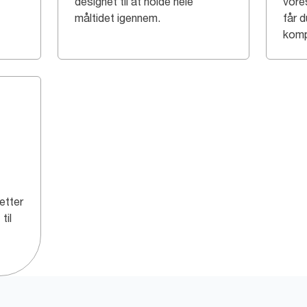
designet til at holde hele
vore
måltidet igennem.
får 
komp
etter
til