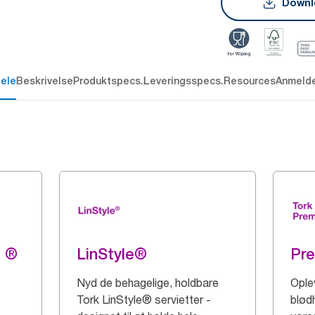
Downl
dele
Beskrivelse
Produktspecs.
Leveringsspecs.
Resources
Anmelde
g ®
LinStyle®
Pr
Nyd de behagelige, holdbare
Ople
Tork LinStyle® servietter -
blød