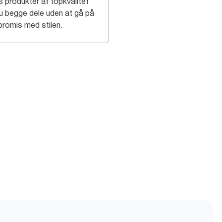
s produkter af topkvalitet
du begge dele uden at gå på
romis med stilen.