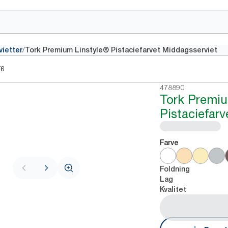
/
vietter
Tork Premium Linstyle® Pistaciefarvet Middagsserviet
76
478890
Tork Premiu
Pistaciefar
Farve
Foldning
Lag
Kvalitet