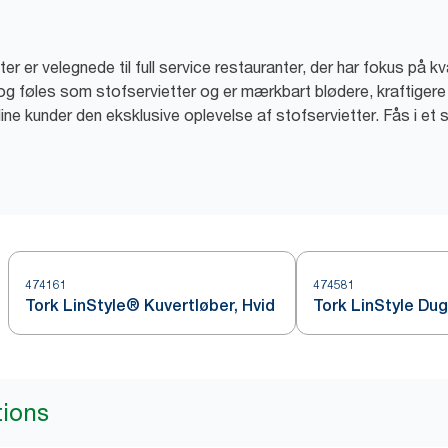
 er velegnede til full service restauranter, der har fokus på kva
 og føles som stofservietter og er mærkbart blødere, kraftige
 dine kunder den eksklusive oplevelse af stofservietter. Fås i et
474161
474581
Tork LinStyle® Kuvertløber, Hvid
Tork LinStyle Dug
tions