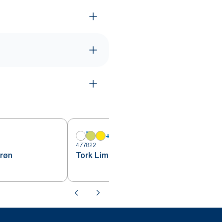
+
13
477822
4
røn
Tork Lime Cocktailserviet