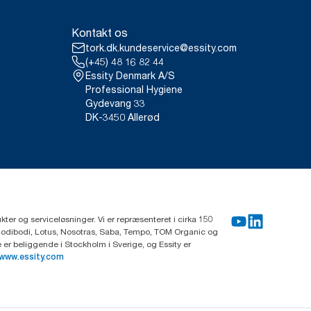
Kontakt os
tork.dk.kundeservice@essity.com
(+45) 48 16 82 44
Essity Denmark A/S
Professional Hygiene
Gydevang 33
DK-3450 Allerød
ter og serviceløsninger. Vi er repræsenteret i cirka 150
Modibodi, Lotus, Nosotras, Saba, Tempo, TOM Organic og
r beliggende i Stockholm i Sverige, og Essity er
www.essity.com