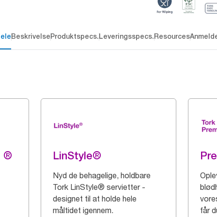
dele
Beskrivelse
Produktspecs.
Leveringsspecs.
Resources
Anmelde
g ®
LinStyle®
Pr
Nyd de behagelige, holdbare
Ople
Tork LinStyle® servietter -
blød
designet til at holde hele
vore
måltidet igennem.
får 