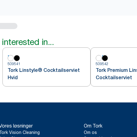
interested in...
509541
509542
Tork Linstyle® Cocktailserviet
Tork Premium Lin
Hvid
Cocktailserviet
Vores løsninger
Om Tork
Tork Vision Cleaning
Om os