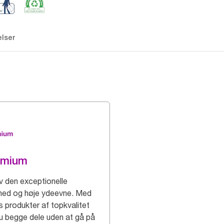
lser
emium
v den exceptionelle
hed og høje ydeevne. Med
s produkter af topkvalitet
du begge dele uden at gå på