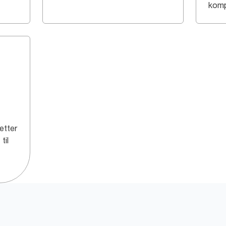
komp
etter
til