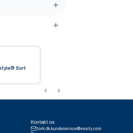
style® Sort
Kontakt os
tork.dk.kundeservice@essity.com