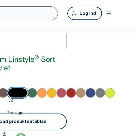
Log ind
®
m Linstyle
Sort
iet
1/4
1
Premium
oad produktdatablad