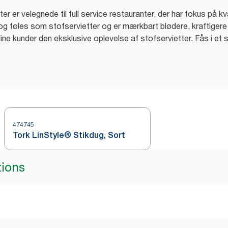
 er velegnede til full service restauranter, der har fokus på kva
 og føles som stofservietter og er mærkbart blødere, kraftige
 dine kunder den eksklusive oplevelse af stofservietter. Fås i et
474745
Tork LinStyle® Stikdug, Sort
tions