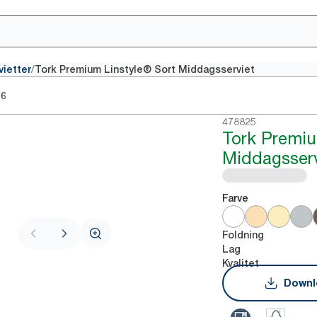
/
vietter
Tork Premium Linstyle® Sort Middagsserviet
26
478825
Tork Premiu
Middagsserv
Farve
Foldning
Lag
Kvalitet
Downl