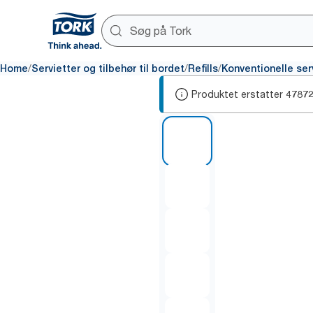
/
/
/
Home
Servietter og tilbehør til bordet
Refills
Konventionelle ser
Produktet erstatter
4787
1 of 5