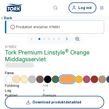
Log ind
Back
Produktet erstatter
478851
1 / 5
478852
®
Tork Premium Linstyle
Orange
Middagsserviet
Farve
1/4
Foldning
1
Lag
Premium
Kvalitet
Download produktdatablad