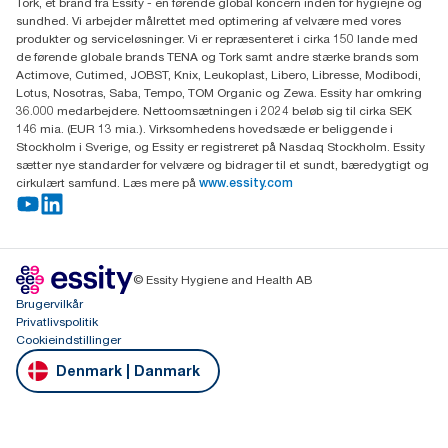
Tork, et brand fra Essity - en førende global koncern inden for hygiejne og
Professional Hygiene
sundhed. Vi arbejder målrettet med optimering af velvære med vores
Gydevang 33
produkter og serviceløsninger. Vi er repræsenteret i cirka 150 lande med
DK-3450 Allerød
de førende globale brands TENA og Tork samt andre stærke brands som
Actimove, Cutimed, JOBST, Knix, Leukoplast, Libero, Libresse, Modibodi,
Lotus, Nosotras, Saba, Tempo, TOM Organic og Zewa. Essity har omkring
36.000 medarbejdere. Nettoomsætningen i 2024 beløb sig til cirka SEK
146 mia. (EUR 13 mia.). Virksomhedens hovedsæde er beliggende i
Stockholm i Sverige, og Essity er registreret på Nasdaq Stockholm. Essity
sætter nye standarder for velvære og bidrager til et sundt, bæredygtigt og
cirkulært samfund. Læs mere på
www.essity.com
© Essity Hygiene and Health AB
Brugervilkår
Privatlivspolitik
Cookieindstillinger
Denmark | Danmark