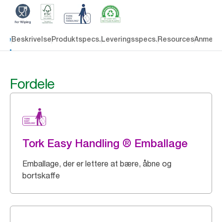
dele
Beskrivelse
Produktspecs.
Leveringsspecs.
Resources
Anmelde
Fordele
Tork Easy Handling ® Emballage
Emballage, der er lettere at bære, åbne og
bortskaffe