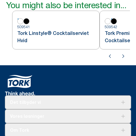
You might also be interested in...
509541
509542
Tork Linstyle® Cocktailserviet
Tork Premium
Hvid
Cocktailserv
Det tilbyder vi
Løsninger
Vores løsninger
Bæredygtighed
Tork Clean Care
Tork Vision Cleaning
Om Tork
Ad-a-Glance