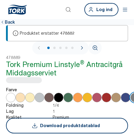
Log ind
Back
Produktet erstatter
478882
1 / 5
478889
®
Tork Premium Linstyle
Antracitgrå
Middagsserviet
Farve
1/4
Foldning
1
Lag
Premium
Kvalitet
Download produktdatablad