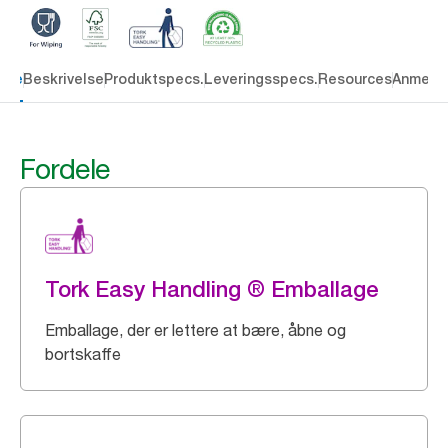
dele
Beskrivelse
Produktspecs.
Leveringsspecs.
Resources
Anmelde
Fordele
Tork Easy Handling ® Emballage
Emballage, der er lettere at bære, åbne og
bortskaffe