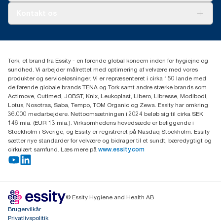
Tork PaperCircle
Om os
Kontakt os
Succeshistorier
Presse og nyheder
tork.dk.kundeservice@essity.com
Smiley-rapport
(+45) 48 16 82 44
Essity Denmark A/S
Tork, et brand fra Essity - en førende global koncern inden for hygiejne og
Professional Hygiene
sundhed. Vi arbejder målrettet med optimering af velvære med vores
Gydevang 33
produkter og serviceløsninger. Vi er repræsenteret i cirka 150 lande med
DK-3450 Allerød
de førende globale brands TENA og Tork samt andre stærke brands som
Actimove, Cutimed, JOBST, Knix, Leukoplast, Libero, Libresse, Modibodi,
Lotus, Nosotras, Saba, Tempo, TOM Organic og Zewa. Essity har omkring
36.000 medarbejdere. Nettoomsætningen i 2024 beløb sig til cirka SEK
146 mia. (EUR 13 mia.). Virksomhedens hovedsæde er beliggende i
Stockholm i Sverige, og Essity er registreret på Nasdaq Stockholm. Essity
sætter nye standarder for velvære og bidrager til et sundt, bæredygtigt og
cirkulært samfund. Læs mere på
www.essity.com
© Essity Hygiene and Health AB
Brugervilkår
Privatlivspolitik