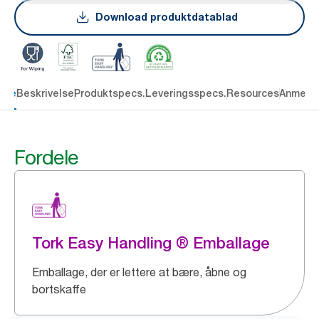
Download produktdatablad
dele
Beskrivelse
Produktspecs.
Leveringsspecs.
Resources
Anmelde
Fordele
Tork Easy Handling ® Emballage
Emballage, der er lettere at bære, åbne og
bortskaffe