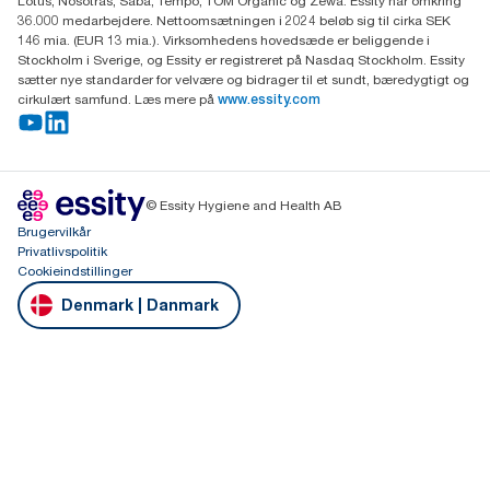
Lotus, Nosotras, Saba, Tempo, TOM Organic og Zewa. Essity har omkring
36.000 medarbejdere. Nettoomsætningen i 2024 beløb sig til cirka SEK
146 mia. (EUR 13 mia.). Virksomhedens hovedsæde er beliggende i
Stockholm i Sverige, og Essity er registreret på Nasdaq Stockholm. Essity
sætter nye standarder for velvære og bidrager til et sundt, bæredygtigt og
cirkulært samfund. Læs mere på
www.essity.com
© Essity Hygiene and Health AB
Brugervilkår
Privatlivspolitik
Cookieindstillinger
Denmark | Danmark