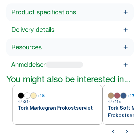
Product specifications
Delivery details
Resources
Anmeldelser
You might also be interested in...
+
18
+
17
477214
477413
Tork Mørkegrøn Frokostserviet
Tork Soft Mø
Frokostservi