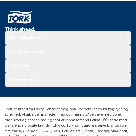
Det tilbyder vi
Løsninger
Vores løsninger
Bæredygtighed
Tork Clean Care
Tork Vision Cleaning
Om Tork
Ad-a-Glance
Tork PaperCircle
Om os
Kontakt os
Succeshistorier
Presse og nyheder
tork.dk.kundeservice@essity.com
Smiley-rapport
(+45) 48 16 82 44
Essity Denmark A/S
Tork, et brand fra Essity - en førende global koncern inden for hygiejne og
Professional Hygiene
sundhed. Vi arbejder målrettet med optimering af velvære med vores
Gydevang 33
produkter og serviceløsninger. Vi er repræsenteret i cirka 150 lande med
DK-3450 Allerød
de førende globale brands TENA og Tork samt andre stærke brands som
Actimove, Cutimed, JOBST, Knix, Leukoplast, Libero, Libresse, Modibodi,