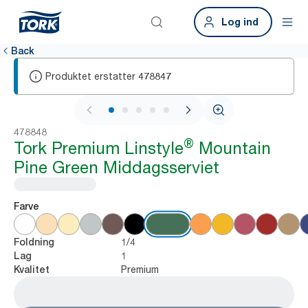
Log ind
Back
Produktet erstatter
478847
1 / 6
478848
®
Tork Premium Linstyle
Mountain
Pine Green Middagsserviet
Farve
1/4
Foldning
1
Lag
Premium
Kvalitet