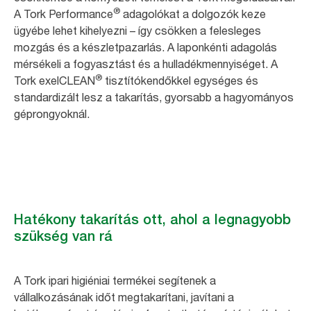
®
A Tork Performance
adagolókat a dolgozók keze
ügyébe lehet kihelyezni – így csökken a felesleges
mozgás és a készletpazarlás. A laponkénti adagolás
mérsékeli a fogyasztást és a hulladékmennyiséget. A
®
Tork exelCLEAN
tisztítókendőkkel egységes és
standardizált lesz a takarítás, gyorsabb a hagyományos
géprongyoknál.
Hatékony takarítás ott, ahol a legnagyobb
szükség van rá
A Tork ipari higiéniai termékei segítenek a
vállalkozásának időt megtakarítani, javítani a