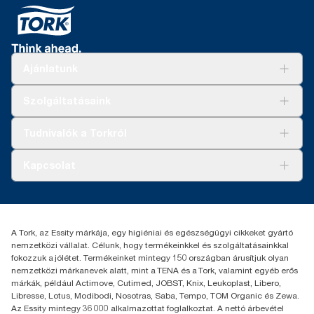
Ajánlatunk
Megoldások
Szolgáltatásaink
Fenntarthatóság
Tork Clean Care
AD-a-Glance
Tudnivalók a Torkról
Tork PaperCircle
Tiszta kéz
Bemutatkozás
Kapcsolat
Sikertörténetek
Karrier
torkcontact@essity.com
+36 1 392 2176
Essity Hungary Kft. Professional Hygiene
A Tork, az Essity márkája, egy higiéniai és egészségügyi cikkeket gyártó
H-1021 Budapest
nemzetközi vállalat. Célunk, hogy termékeinkkel és szolgáltatásainkkal
Budakeszi út 51.
fokozzuk a jólétet. Termékeinket mintegy 150 országban árusítjuk olyan
nemzetközi márkanevek alatt, mint a TENA és a Tork, valamint egyéb erős
márkák, például Actimove, Cutimed, JOBST, Knix, Leukoplast, Libero,
Libresse, Lotus, Modibodi, Nosotras, Saba, Tempo, TOM Organic és Zewa.
Az Essity mintegy 36 000 alkalmazottat foglalkoztat. A nettó árbevétel