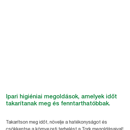
Tork adagolók és
exelCLEAN
tisztítókendők
A Tork termékei időtakarékos és hulladékcsökkentő megoldásokkal
segítenek hatékonyabbá és fenntarthatóbbá tenni a gyártási
folyamatokat.
Ipari higiéniai megoldások, amelyek időt
takarítanak meg és fenntarthatóbbak.
Takarítson meg időt, növelje a hatékonyságot és
csökkentse a környezeti terhelést a Tork megoldásaival!