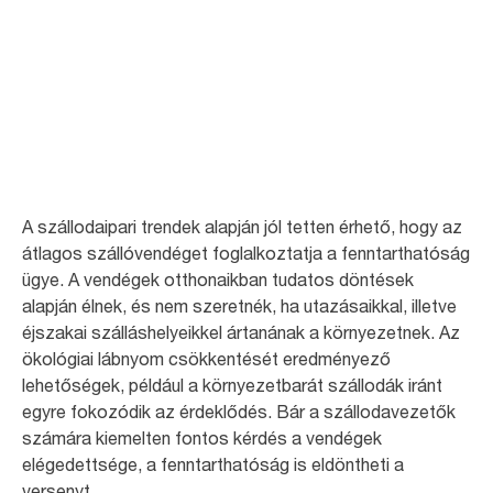
Szállodák
A fenntarthatóság és a vendégélmény kéz a kézben járnak a
szállodaiparban
A szállodaipari trendek alapján jól tetten érhető, hogy az
átlagos szállóvendéget foglalkoztatja a fenntarthatóság
ügye. A vendégek otthonaikban tudatos döntések
alapján élnek, és nem szeretnék, ha utazásaikkal, illetve
éjszakai szálláshelyeikkel ártanának a környezetnek. Az
ökológiai lábnyom csökkentését eredményező
lehetőségek, például a környezetbarát szállodák iránt
egyre fokozódik az érdeklődés. Bár a szállodavezetők
számára kiemelten fontos kérdés a vendégek
elégedettsége, a fenntarthatóság is eldöntheti a
versenyt.