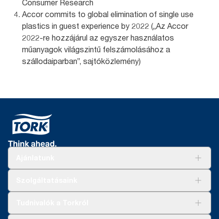
Consumer Research
Accor commits to global elimination of single use
plastics in guest experience by 2022 („Az Accor
2022-re hozzájárul az egyszer használatos
műanyagok világszintű felszámolásához a
szállodaiparban”, sajtóközlemény)
Ajánlatunk
Megoldások
Szolgáltatásaink
Fenntarthatóság
Tork Clean Care
AD-a-Glance
Tudnivalók a Torkról
Tork PaperCircle