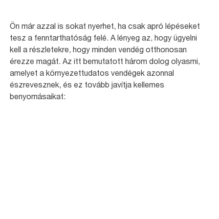
Ön már azzal is sokat nyerhet, ha csak apró lépéseket
tesz a fenntarthatóság felé. A lényeg az, hogy ügyelni
kell a részletekre, hogy minden vendég otthonosan
érezze magát. Az itt bemutatott három dolog olyasmi,
amelyet a környezettudatos vendégek azonnal
észrevesznek, és ez tovább javítja kellemes
benyomásaikat: