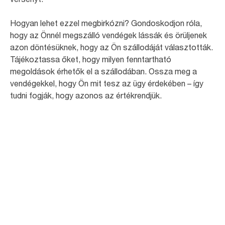
Hogyan lehet ezzel megbirkózni? Gondoskodjon róla,
hogy az Önnél megszálló vendégek lássák és örüljenek
azon döntésüknek, hogy az Ön szállodáját választották.
Tájékoztassa őket, hogy milyen fenntartható
megoldások érhetők el a szállodában. Ossza meg a
vendégekkel, hogy Ön mit tesz az ügy érdekében – így
tudni fogják, hogy azonos az értékrendjük.
95
%
az üzleti úton lévők közül úgy véli, hogy
minden szállodában szükség lenne
valamilyen környezetvédelmi programra1