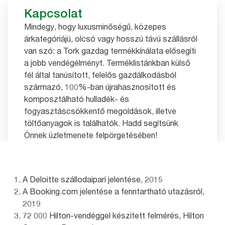
Kapcsolat
Mindegy, hogy luxusminőségű, közepes
árkategóriájú, olcsó vagy hosszú távú szállásról
van szó: a Tork gazdag termékkínálata elősegíti
a jobb vendégélményt. Terméklistánkban külső
fél által tanúsított, felelős gazdálkodásból
származó, 100%-ban újrahasznosított és
komposztálható hulladék- és
fogyasztáscsökkentő megoldások, illetve
töltőanyagok is találhatók. Hadd segítsünk
Önnek üzletmenete felpörgetésében!
Kapcsolat
A Deloitte szállodaipari jelentése, 2015
A Booking.com jelentése a fenntartható utazásról,
2019
72 000 Hilton-vendéggel készített felmérés, Hilton