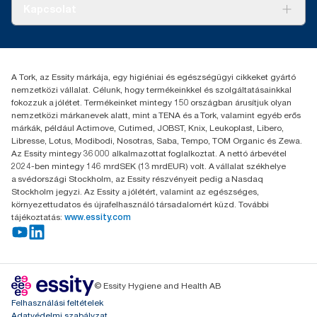
Tiszta kéz
Bemutatkozás
Kapcsolat
Sikertörténetek
Karrier
torkcontact@essity.com
+36 1 392 2176
Essity Hungary Kft. Professional Hygiene
A Tork, az Essity márkája, egy higiéniai és egészségügyi cikkeket gyártó
H-1021 Budapest
nemzetközi vállalat. Célunk, hogy termékeinkkel és szolgáltatásainkkal
Budakeszi út 51.
fokozzuk a jólétet. Termékeinket mintegy 150 országban árusítjuk olyan
nemzetközi márkanevek alatt, mint a TENA és a Tork, valamint egyéb erős
márkák, például Actimove, Cutimed, JOBST, Knix, Leukoplast, Libero,
Libresse, Lotus, Modibodi, Nosotras, Saba, Tempo, TOM Organic és Zewa.
Az Essity mintegy 36 000 alkalmazottat foglalkoztat. A nettó árbevétel
2024-ben mintegy 146 mrdSEK (13 mrdEUR) volt. A vállalat székhelye
a svédországi Stockholm, az Essity részvényeit pedig a Nasdaq
Stockholm jegyzi. Az Essity a jólétért, valamint az egészséges,
környezettudatos és újrafelhasználó társadalomért küzd. További
tájékoztatás:
www.essity.com
© Essity Hygiene and Health AB
Felhasználási feltételek
Adatvédelmi szabályzat