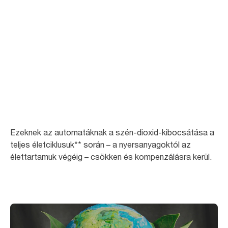
Minimális CO2-
terhelés
Európában (Franciaország kivételével) 2023 májusában 27 meglévő Tork
adagoló rendelkezett karbonsemlegességet* igazoló tanúsítvánnyal.
Ezeknek az automatáknak a szén-dioxid-kibocsátása a
teljes életciklusuk** során – a nyersanyagoktól az
élettartamuk végéig – csökken és kompenzálásra kerül.