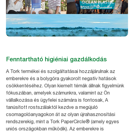
Fenntartható higiéniai gazdálkodás
A Tork termékei és szolgáltatásai hozzájárulnak az
emberekre és a bolygóra gyakorolt negatív hatások
csökkentéséhez. Olyan kiemelt témák állnak figyelmünk
fókuszában, amelyek számunkra, valamint az Ön
vállalkozása és ügyfelei számára is fontosak, A
tanúsított rostszálaktól kezdve a megújuló
csomagolóanyagokon át az olyan újrahasznosítási
rendszerekig, mint a Tork PaperCircle® (amely egyes
uniós országokban működik). Az emberekre is