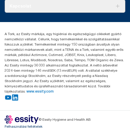
Tiszta kéz
Bemutatkozás
Kapcsolat
Sikertörténetek
Karrier
torkcontact@essity.com
+36 1 392 2176
Essity Hungary Kft. Professional Hygiene
A Tork, az Essity márkája, egy higiéniai és egészségügyi cikkeket gyártó
H-1021 Budapest
nemzetközi vállalat. Célunk, hogy termékeinkkel és szolgáltatásainkkal
Budakeszi út 51.
fokozzuk a jólétet. Termékeinket mintegy 150 országban árusítjuk olyan
nemzetközi márkanevek alatt, mint a TENA és a Tork, valamint egyéb erős
márkák, például Actimove, Cutimed, JOBST, Knix, Leukoplast, Libero,
Libresse, Lotus, Modibodi, Nosotras, Saba, Tempo, TOM Organic és Zewa.
Az Essity mintegy 36 000 alkalmazottat foglalkoztat. A nettó árbevétel
2024-ben mintegy 146 mrdSEK (13 mrdEUR) volt. A vállalat székhelye
a svédországi Stockholm, az Essity részvényeit pedig a Nasdaq
Stockholm jegyzi. Az Essity a jólétért, valamint az egészséges,
környezettudatos és újrafelhasználó társadalomért küzd. További
tájékoztatás:
www.essity.com
© Essity Hygiene and Health AB
Felhasználási feltételek