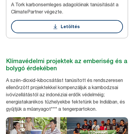
A Tork karbonsemleges adagolóinak tanúsítását a
ClimatePartner végezte.
Letöltés
Klímavédelmi projektek az emberiség és a
bolygó érdekében
A szén-dioxid-kibocsátást tanúsított és rendszeresen
ellenőrzött projektekkel kompenzáljuk a kambodzsai
ivóvízellátástól az indonéziai erdők védelméig;
energiatakarékos tűzhelyekbe fektetünk be Indiában, és
gyűjtjük a műanyagot*** a tengerpartokon.