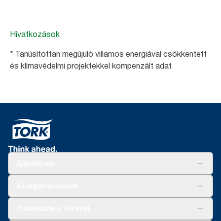
Hivatkozások
* Tanúsítottan megújuló villamos energiával csökkentett
és klímavédelmi projektekkel kompenzált adat
Ajánlatunk
Megoldások
Szolgáltatásaink
Fenntarthatóság
Tork Clean Care
AD-a-Glance
Tudnivalók a Torkról
Tork PaperCircle