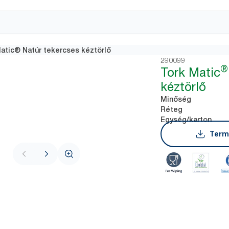
atic® Natúr tekercses kéztörlő
290099
®
Tork Matic
kéztörlő
Minőség
Réteg
Egység/karton
Term