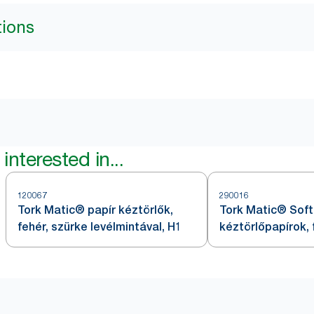
tions
interested in...
120067
290016
Tork Matic® papír kéztörlők,
Tork Matic® Soft
fehér, szürke levélmintával, H1
kéztörlőpapírok, 
levélmintával, H1