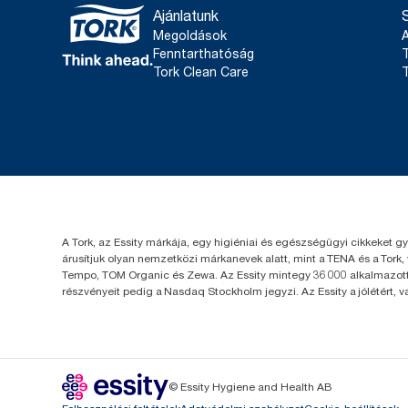
Ajánlatunk
Megoldások
Fenntarthatóság
T
Tork Clean Care
T
A Tork, az Essity márkája, egy higiéniai és egészségügyi cikkeket g
árusítjuk olyan nemzetközi márkanevek alatt, mint a TENA és a Tork,
Tempo, TOM Organic és Zewa. Az Essity mintegy 36 000 alkalmazotta
részvényeit pedig a Nasdaq Stockholm jegyzi. Az Essity a jólétért, 
© Essity Hygiene and Health AB