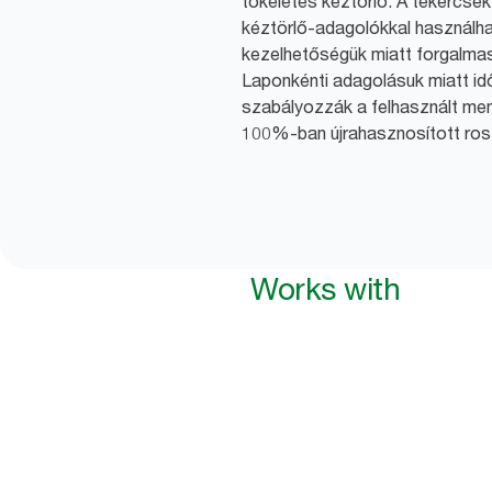
tökéletes kéztörlő. A tekercse
kéztörlő-adagolókkal használh
kezelhetőségük miatt forgalma
Laponkénti adagolásuk miatt id
szabályozzák a felhasznált men
100%-ban újrahasznosított rost
Works with