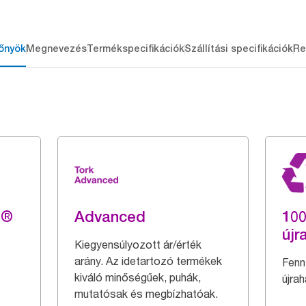
őnyök
Megnevezés
Termékspecifikációk
Szállítási specifikációk
Re
g®
Advanced
10
újr
Kiegyensúlyozott ár/érték
arány. Az idetartozó termékek
Fenn
kiváló minőségűek, puhák,
újra
mutatósak és megbízhatóak.