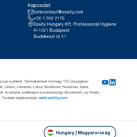
ősített termék.
Kapcsolat
nyomának átlagához képest
 megújuló villamos energia
torkcontact@essity.com
eztetünk. Az így elért
+36 1 392 2176
ártósortól az üzletbe kerülésig
Essity Hungary Kft. Professional Hygiene
H-1021 Budapest
Budakeszi út 51.
kozzuk a jólétet. Termékeinket mintegy 150 országban
, Libero, Libresse, Lotus, Modibodi, Nosotras, Saba,
. A vállalat székhelye a svédországi Stockholm, az Essity
 További tájékoztatás:
www.essity.com
Hungary | Magyarország