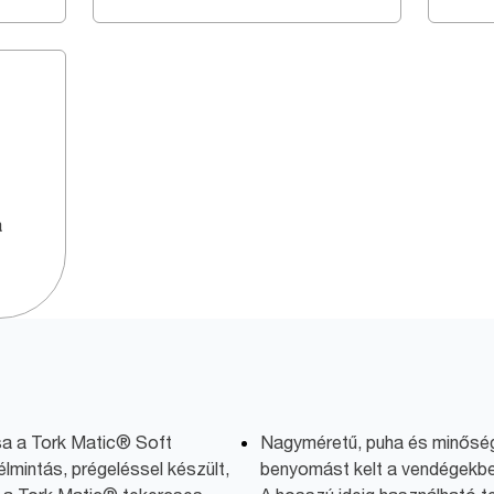
a
sa a Tork Matic® Soft
Nagyméretű, puha és minőségi
élmintás, prégeléssel készült,
benyomást kelt a vendégekb