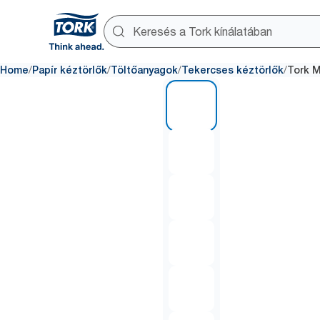
/
/
/
/
Home
Papír kéztörlők
Töltőanyagok
Tekercses kéztörlők
Tork M
1 of 7