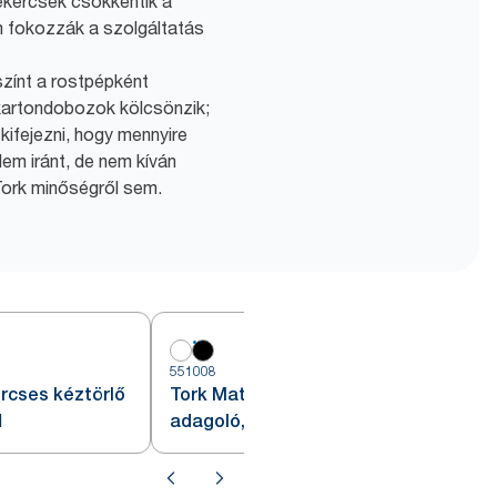
ekercsek csökkentik a
m fokozzák a szolgáltatás
zínt a rostpépként
 kartondobozok kölcsönzik;
kifejezni, hogy mennyire
em iránt, de nem kíván
Tork minőségről sem.
551008
5
rcses kéztörlő
Tork Matic® tekercses kéztörlő
1
adagoló, fekete, H1