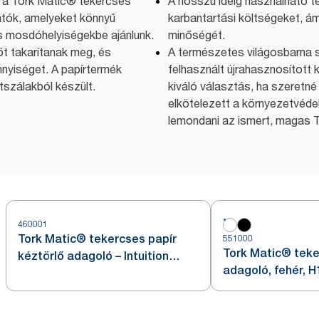
k a Tork Matic® tekercses
A hosszú ideig használható t
atók, amelyeket könnyű
karbantartási költségeket, á
s mosdóhelyiségekbe ajánlunk.
minőségét.
őt takarítanak meg, és
A természetes világosbarna s
nyiséget. A papírtermék
felhasznált újrahasznosított
szálakból készült.
kiváló választás, ha szeretné 
elkötelezett a környezetvédel
lemondani az ismert, magas 
460001
Tork Matic® tekercses papír
551000
Tork Matic® teke
kéztörlő adagoló – Intuition
adagoló, fehér, H
szenzorral, rozsdamentes acél,
H1