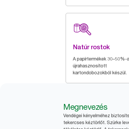
Natúr rostok
A papírtermékek 30–50%-
újrahasznosított
kartondobozokból készül.
Megnevezés
Vendégei kényelméhez biztosít
tekercses kéztörlőt. Szürke lev