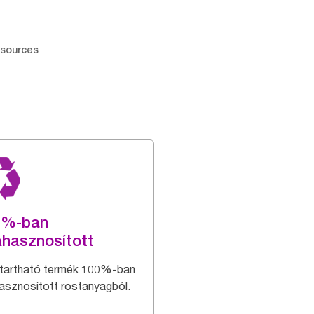
sources
0%-ban
ahasznosított
tartható termék 100%-ban
hasznosított rostanyagból.