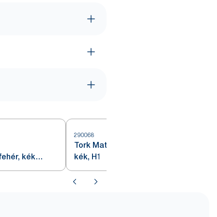
290068
2
Tork Matic® papír kéztörlők,
fehér, kék
kék, H1