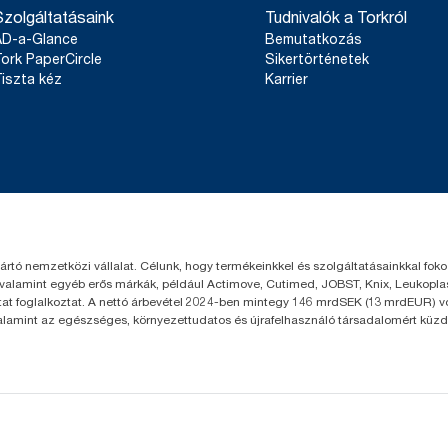
A Svéd Reumaszövetség által egyszerűen használhatónak min
Szolgáltatásaink
Tudnivalók a Torkról
**
Átlagosan, az összes Tork Matic® (H1) töltőanyag karbonláb
***
Csak néhány európai országban érhető el.
mielőtt megkezdtük a papírgyártási műveleteinkhez szükséges
AD-a-Glance
Bemutatkozás
beszerzését, amelyet származási garanciákkal igazolunk és egy
ork PaperCircle
Sikertörténetek
karbonlábnyom-csökkenést egy külső fél által felülvizsgált, a gy
iszta kéz
Karrier
tartó életciklus-elemzésben számszerűsítették.
yártó nemzetközi vállalat. Célunk, hogy termékeinkkel és szolgáltatásainkkal fo
 valamint egyéb erős márkák, például Actimove, Cutimed, JOBST, Knix, Leukoplast
t foglalkoztat. A nettó árbevétel 2024-ben mintegy 146 mrdSEK (13 mrdEUR) volt
valamint az egészséges, környezettudatos és újrafelhasználó társadalomért küzd.